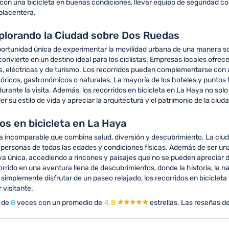
 con una bicicleta en buenas condiciones, llevar equipo de seguridad c
 placentera.
xplorando la Ciudad sobre Dos Ruedas
portunidad única de experimentar la movilidad urbana de una manera so
 convierte en un destino ideal para los ciclistas. Empresas locales ofrec
es, eléctricas y de turismo. Los recorridos pueden complementarse con 
óricos, gastronómicos o naturales. La mayoría de los hoteles y puntos t
urante la visita. Además, los recorridos en bicicleta en La Haya no sol
r su estilo de vida y apreciar la arquitectura y el patrimonio de la ciu
os en bicicleta en La Haya
a incomparable que combina salud, diversión y descubrimiento. La ciuda
ersonas de todas las edades y condiciones físicas. Además de ser una 
a única, accediendo a rincones y paisajes que no se pueden apreciar de
ido en una aventura llena de descubrimientos, donde la historia, la n
 simplemente disfrutar de un paseo relajado, los recorridos en bicicl
visitante.
 de
8
veces con un promedio de
4.8
estrellas.
Las reseñas de