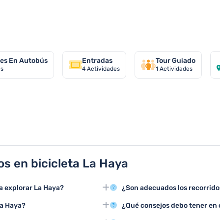
cicleta por La Haya
es En Autobús
Entradas
Tour Guiado
es
4
Actividades
1
Actividades
s en bicicleta La Haya
ra explorar La Haya?
¿Son adecuados los recorridos
centro histórico y la ruta costera
Muchos recorridos en bicicleta s
La Haya?
¿Qué consejos debo tener en 
disfrutar de paisajes urbanos y
especiales para ciclistas que fa
ridos en bicicleta guiados con
Es recomendable usar casco, segu