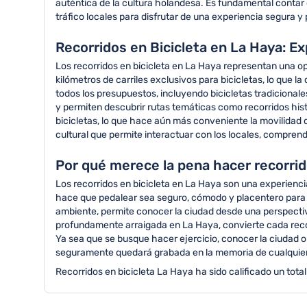
auténtica de la cultura holandesa. Es fundamental contar
tráfico locales para disfrutar de una experiencia segura y
Recorridos en Bicicleta en La Haya: E
Los recorridos en bicicleta en La Haya representan una o
kilómetros de carriles exclusivos para bicicletas, lo que la
todos los presupuestos, incluyendo bicicletas tradicional
y permiten descubrir rutas temáticas como recorridos hist
bicicletas, lo que hace aún más conveniente la movilidad d
cultural que permite interactuar con los locales, comprende
Por qué merece la pena hacer recorrid
Los recorridos en bicicleta en La Haya son una experienci
hace que pedalear sea seguro, cómodo y placentero para p
ambiente, permite conocer la ciudad desde una perspectiv
profundamente arraigada en La Haya, convierte cada recorr
Ya sea que se busque hacer ejercicio, conocer la ciudad o
seguramente quedará grabada en la memoria de cualquier 
Recorridos en bicicleta La Haya ha sido calificado un total