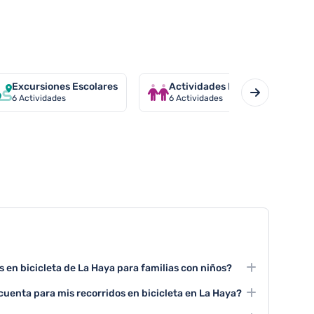
Excursiones Escolares
Actividades Para Parejas
6
Actividades
6
Actividades
 en bicicleta de La Haya para familias con niños?
on familiares y seguros, con rutas planas y carriles
cuenta para mis recorridos en bicicleta en La Haya?
cilitan el paseo con niños.
ir las señales de tráfico para bicicletas y llevar ropa