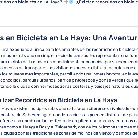
idos en bicicleta en La Haya?
¿Existen recorridos en bicicl
de La Haya.
cómoda y visible durante los rec
s como el Palacio de Justicia, el
Hay recorridos en bicicleta esp
s.
patrimonio cultural de La Haya.
s en Bicicleta en La Haya: Una Aventur
e una experiencia única para los amantes de los recorridos en bicicleta
on mucho más que un simple medio de transporte; representan una form
ra ciclista de la ciudad es mundialmente reconocida por su excelencia,
tros medios de transporte. Los visitantes pueden disfrutar de rutas que 
 los museos más importantes, permitiendo una inmersión total en la ese
 conocidos, parques urbanos, barrios pintorescos y zonas verdes que no 
tando la ciudad con hermosas zonas costeras y paisajes naturales que in
lizar Recorridos en Bicicleta en La Haya
a Haya, existen múltiples rutas que satisfacen diferentes niveles de ex
na costera de Scheveningen, donde los ciclistas pueden disfrutar de pai
ofrece una combinación perfecta de arquitectura urbana y entornos natu
rdes como el Haagse Bos y el Zuiderpark, dos de los pulmones verdes má
 ciudad con las tradicionales zonas de molinos de viento y campos de 