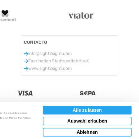
CONTACTO
info@sight2sight.com
Faszination Stadtrundfahrt e.K.
www.sight2sight.com
Alle zulassen
 zu Ihrer Verwendung unserer
Moneda
:
 die sie im Rahmen Ihrer Nutzung
Auswahl erlauben
Ablehnen