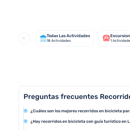
Descubra todas recorridos en bi
Todas Las Actividades
Excursion
18
Actividades
1
Actividad
TOP 8 actividades en La Haya
Preguntas frecuentes Recorrido
¿Cuáles son los mejores recorridos en bicicleta pa
La Haya ofrece rutas ciclistas como el recorrido por el 
¿Hay recorridos en bicicleta con guía turístico en 
que conecta el centro con Scheveningen, permitiendo 
Sí, existen varios tours organizados que ofrecen recor