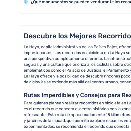
naturales.
¿Qué monumentos se pueden ver durante los recorr
explicaciones históricas y culturales sobre la ciudad 
Los recorridos en bicicleta permiten visitar monumento
Parlamento holandés, el Palacio de Paz y el Mauritshui
Descubre los Mejores Recorrido
La Haya, capital administrativa de los Países Bajos, ofrec
impresionantes. Los recorridos en bicicleta en La Haya s
una perspectiva completamente diferente. La infraestructu
seguras y una cultura que prioriza a los ciclistas sobre o
emblemáticos como el Palacio de Justicia, el Parlamento y
La Haya ofrecen la posibilidad de descubrir rincones poco
de ciclovías se extiende más allá del centro urbano, conec
Rutas Imperdibles y Consejos para Rea
Para quienes planean realizar recorridos en bicicleta en L
es el recorrido que conecta el centro histórico con la zo
refrescante. Esta ruta de aproximadamente 15 kilómetros 
y jardines de la ciudad, que permite explorar espacios ve
experimentados, se recomienda el recorrido que conecta la