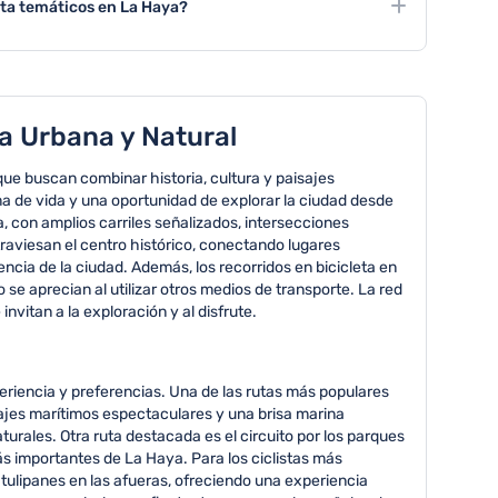
eta temáticos en La Haya?
orridos en bicicleta.
ecializados en historia del arte, arquitectura moderna y
a Urbana y Natural
 que buscan combinar historia, cultura y paisajes
a de vida y una oportunidad de explorar la ciudad desde
 con amplios carriles señalizados, intersecciones
atraviesan el centro histórico, conectando lugares
ncia de la ciudad. Además, los recorridos en bicicleta en
se aprecian al utilizar otros medios de transporte. La red
vitan a la exploración y al disfrute.
periencia y preferencias. Una de las rutas más populares
sajes marítimos espectaculares y una brisa marina
rales. Otra ruta destacada es el circuito por los parques
s importantes de La Haya. Para los ciclistas más
tulipanes en las afueras, ofreciendo una experiencia