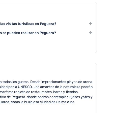
 las visitas turísticas en Peguera?
ra suelen tener una duración aproximada de 2 a 4 horas,
cas se pueden realizar en Peguera?
 las actividades seleccionadas.
sitas turísticas de playa, recorridos costeros,
que incluyen actividades náuticas y culturales.
ara todos los gustos. Desde impresionantes playas de arena
anidad por la UNESCO. Los amantes de la naturaleza podrán
arítimo repleto de restaurantes, bares y tiendas,
ortivo de Peguera, donde podrás contemplar lujosos yates y
llorca, como la bulliciosa ciudad de Palma o los