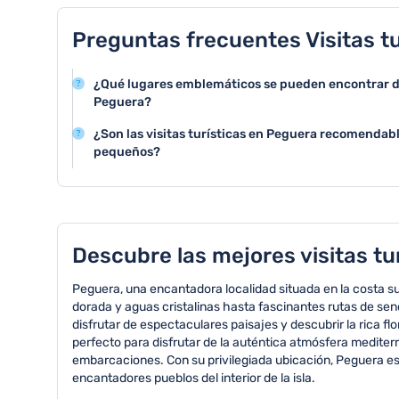
Preguntas frecuentes Visitas t
¿Qué lugares emblemáticos se pueden encontrar dur
Peguera?
Peguera cuenta con hermosas playas como Playa de T
¿Son las visitas turísticas en Peguera recomendabl
además de algunos miradores costeros que ofrecen v
pequeños?
espectaculares.
Las visitas turísticas en Peguera son muy adecuadas p
espacios seguros que permiten a los niños disfrutar de
atracciones.
Descubre las mejores visitas tu
Peguera, una encantadora localidad situada en la costa su
dorada y aguas cristalinas hasta fascinantes rutas de se
disfrutar de espectaculares paisajes y descubrir la rica 
perfecto para disfrutar de la auténtica atmósfera mediter
embarcaciones. Con su privilegiada ubicación, Peguera es e
encantadores pueblos del interior de la isla.