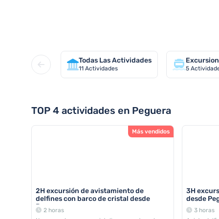
VISITAS TURÍST
Todas Las Actividades
Excursion
11
Actividades
5
Actividad
TOP 4 actividades en Peguera
Más vendidos
2H excursión de avistamiento de
3H excurs
delfines con barco de cristal desde
desde Peg
Peguera
2 horas
3 horas