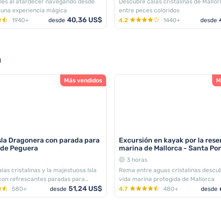
ines al atardecer navegando desde
Descubre calas cristalinas de Mallo
 una experiencia mágica
entre peces coloridos
40,36 US$
1940+
desde
4.2
1440+
desde
a
Más vendidos
M
sla Dragonera con parada para
Excursión en kayak por la rese
sde Peguera
marina de Mallorca - Santa Po
3 horas
las cristalinas y la majestuosa Isla
Rema entre aguas cristalinas descub
con refrescantes paradas para
vida marina protegida de Mallorca
51,24 US$
580+
desde
4.7
480+
desde