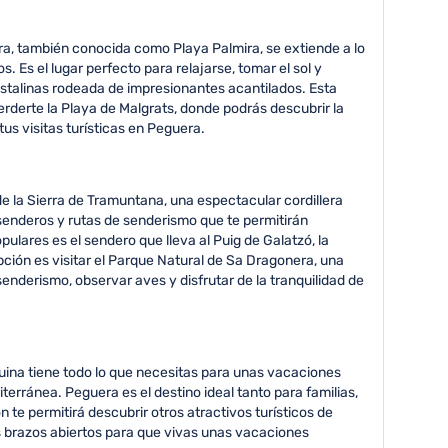
a, también conocida como Playa Palmira, se extiende a lo
 Es el lugar perfecto para relajarse, tomar el sol y
istalinas rodeada de impresionantes acantilados. Esta
erderte la Playa de Malgrats, donde podrás descubrir la
us visitas turísticas en Peguera.
de la Sierra de Tramuntana, una espectacular cordillera
senderos y rutas de senderismo que te permitirán
lares es el sendero que lleva al Puig de Galatzó, la
opción es visitar el Parque Natural de Sa Dragonera, una
senderismo, observar aves y disfrutar de la tranquilidad de
quina tiene todo lo que necesitas para unas vacaciones
rránea. Peguera es el destino ideal tanto para familias,
 te permitirá descubrir otros atractivos turísticos de
os brazos abiertos para que vivas unas vacaciones