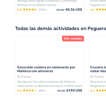
Navega sobre aguas cristalinas y contempla
Avista delf
delfines en su hábitat natural
Peguera en
40,36 US$
4.6
3120+
desde
4.4
Todas las demás actividades en Peguer
Más vendidos
Excursión costera en catamarán por
Crucero I
Mallorca con almuerzo
nadar de
4 horas
3 horas
Navega por las calas turquesas de Mallorca
Descubre ca
saboreando un delicioso almuerzo mediterráneo
Dragonera 
51,90 US$
nadar
4.0
600+
desde
4.3