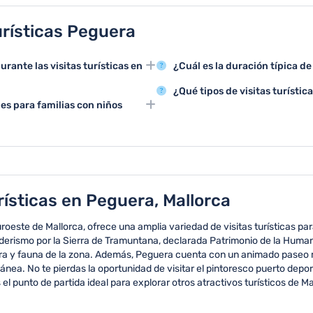
urísticas Peguera
ante las visitas turísticas en
¿Cuál es la duración típica de
Las visitas turísticas en Pegue
¿Qué tipos de visitas turísti
ora y Playa de la Romana,
dependiendo de los recorridos y
es para familias con niños
En Peguera se pueden realizar vi
istas panorámicas
excursiones de snorkel y tours 
ara familias, con actividades y
l entorno costero y sus
rísticas en Peguera, Mallorca
roeste de Mallorca, ofrece una amplia variedad de visitas turísticas p
nderismo por la Sierra de Tramuntana, declarada Patrimonio de la Hum
flora y fauna de la zona. Además, Peguera cuenta con un animado paseo m
ránea. No te pierdas la oportunidad de visitar el pintoresco puerto dep
l punto de partida ideal para explorar otros atractivos turísticos de Ma