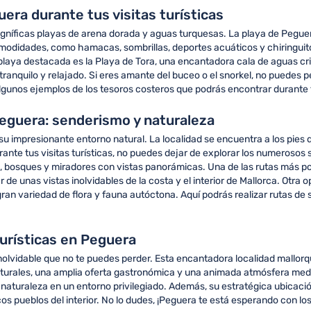
uera durante tus visitas turísticas
gníficas playas de arena dorada y aguas turquesas. La playa de Peguer
omodidades, como hamacas, sombrillas, deportes acuáticos y chiringuitos.
 playa destacada es la Playa de Tora, una encantadora cala de aguas cr
ranquilo y relajado. Si eres amante del buceo o el snorkel, no puedes p
algunos ejemplos de los tesoros costeros que podrás encontrar durante t
Peguera: senderismo y naturaleza
su impresionante entorno natural. La localidad se encuentra a los pies 
nte tus visitas turísticas, no puedes dejar de explorar los numerosos 
, bosques y miradores con vistas panorámicas. Una de las rutas más popu
de unas vistas inolvidables de la costa y el interior de Mallorca. Otra 
gran variedad de flora y fauna autóctona. Aquí podrás realizar rutas de 
turísticas en Peguera
 inolvidable que no te puedes perder. Esta encantadora localidad mallor
turales, una amplia oferta gastronómica y una animada atmósfera medite
a naturaleza en un entorno privilegiado. Además, su estratégica ubicación
cos pueblos del interior. No lo dudes, ¡Peguera te está esperando con l