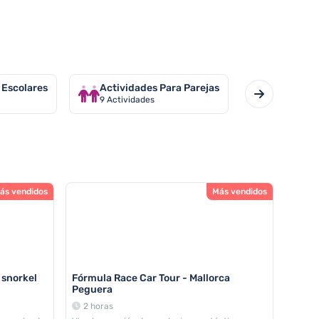
 Escolares
Actividades Para Parejas
Informació
9
Actividades
7
Actividade
ás vendidos
Más vendidos
 snorkel
Fórmula Race Car Tour - Mallorca
Peguera
2 horas