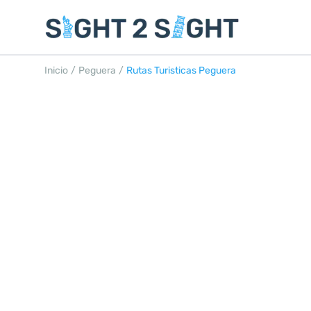
Inicio
/
Peguera
/
Rutas Turisticas Peguera