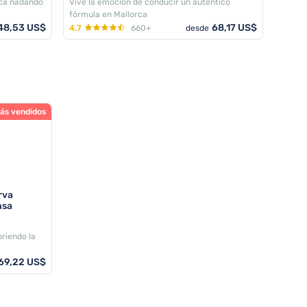
rca nadando
Vive la emoción de conducir un auténtico
fórmula en Mallorca
48,53 US$
68,17 US$
4.7
660+
desde
ás vendidos
rva
nsa
riendo la
69,22 US$