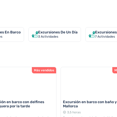
ICAS PEGUERA
es En Barco
Excursiones De Un Día
Excursiones
es
3
Actividades
7
Actividades
Más vendidos
M
ión en barco con delfines
Excursión en barco con baño y
uera por la tarde
Mallorca
3,5 horas