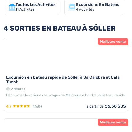
Toutes Les Activités
Excursions En Bateau
11
Activités
4
Activités
4 SORTIES EN BATEAU À SÓLLER
Meilleure vente
Excursion en bateau rapide de Soller à Sa Calobra et Cala
Tuent
2 heures
Découvrez les criques sauvages de Majorque à bord d'un bateau rapide
56,58 $US
4.7
1760+
à partir de
Meilleure vente