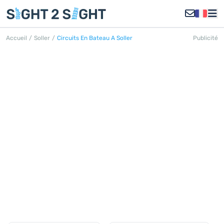
Accueil
/
Soller
/
Circuits En Bateau A Soller
Publicité
SORTIES EN BATEAU SÓLLER
Découvrez toutes les sorties en
bateau à Sóller