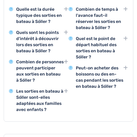
Quelle est la durée
Combien de temps à
typique des sorties en
l'avance faut-il
bateau à Sóller ?
réserver les sorties en
bateau à Sóller ?
Les sorties en bateau à
Quels sont les points
Sóller durent
Il est recommandé de
d'intérêt à découvrir
Quel est le point de
généralement entre 1 et
réserver vos sorties en
lors des sorties en
départ habituel des
2 heures, offrant
bateau 2 à 4 semaines à
bateau à Sóller ?
sorties en bateau à
suffisamment de temps
l'avance, surtout
Sóller ?
Pendant les sorties en
pour profiter des
pendant la haute saison
Combien de personnes
bateau, vous pourrez
Les sorties en bateau à
magnifiques paysages
touristique, mais des
peuvent participer
Peut-on acheter des
admirer les falaises
Sóller partent
côtiers de Majorque.
réservations
aux sorties en bateau
boissons ou des en-
spectaculaires, les
généralement du port
spontanées sont
à Sóller ?
cas pendant les sorties
criques cachées, et
de Sóller ou de Port de
possibles selon les
en bateau à Sóller ?
La capacité des sorties
parfois même observer
Sóller, offrant un accès
Les sorties en bateau à
disponibilités.
en bateau varie selon le
Certaines sorties en
la faune marine comme
direct à la magnifique
Sóller sont-elles
type de bateau, allant
bateau proposent des
les dauphins ou les
côte méditerranéenne.
adaptées aux familles
de petites embarcations
boissons et des en-cas
oiseaux marins.
avec enfants ?
de 10-12 personnes à
à bord, mais il est
La plupart des sorties en
des bateaux plus grands
toujours conseillé de
bateau à Sóller sont
pouvant accueillir
vérifier à l'avance et
parfaitement adaptées
jusqu'à 50 passagers.
éventuellement de
aux enfants, avec des