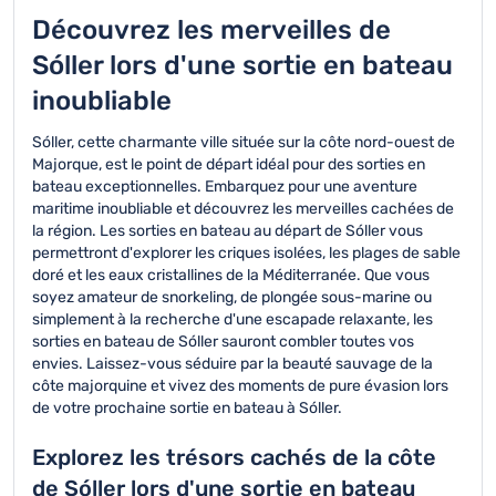
prévoir ses propres
équipements de
Découvrez les merveilles de
rafraîchissements.
sécurité et des activités
Sóller lors d'une sortie en bateau
ludiques qui plaisent aux
plus jeunes.
inoubliable
Sóller, cette charmante ville située sur la côte nord-ouest de
Majorque, est le point de départ idéal pour des sorties en
bateau exceptionnelles. Embarquez pour une aventure
maritime inoubliable et découvrez les merveilles cachées de
la région. Les sorties en bateau au départ de Sóller vous
permettront d'explorer les criques isolées, les plages de sable
doré et les eaux cristallines de la Méditerranée. Que vous
soyez amateur de snorkeling, de plongée sous-marine ou
simplement à la recherche d'une escapade relaxante, les
sorties en bateau de Sóller sauront combler toutes vos
envies. Laissez-vous séduire par la beauté sauvage de la
côte majorquine et vivez des moments de pure évasion lors
de votre prochaine sortie en bateau à Sóller.
Explorez les trésors cachés de la côte
de Sóller lors d'une sortie en bateau