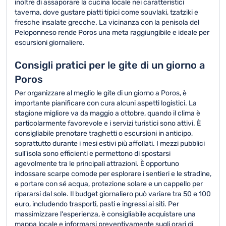
inoltre di assaporare la cucina locale nei caratteristici
taverna, dove gustare piatti tipici come souvlaki, tzatziki e
fresche insalate grecche. La vicinanza con la penisola del
Peloponneso rende Poros una meta raggiungibile e ideale per
escursioni giornaliere.
Consigli pratici per le gite di un giorno a
Poros
Per organizzare al meglio le gite di un giorno a Poros, è
importante pianificare con cura alcuni aspetti logistici. La
stagione migliore va da maggio a ottobre, quando il clima è
particolarmente favorevole e i servizi turistici sono attivi. È
consigliabile prenotare traghetti o escursioni in anticipo,
soprattutto durante i mesi estivi più affollati. I mezzi pubblici
sull'isola sono efficienti e permettono di spostarsi
agevolmente tra le principali attrazioni. È opportuno
indossare scarpe comode per esplorare i sentieri e le stradine,
e portare con sé acqua, protezione solare e un cappello per
ripararsi dal sole. Il budget giornaliero può variare tra 50 e 100
euro, includendo trasporti, pasti e ingressi ai siti. Per
massimizzare l'esperienza, è consigliabile acquistare una
mappa locale e informarsi preventivamente sugli orari di