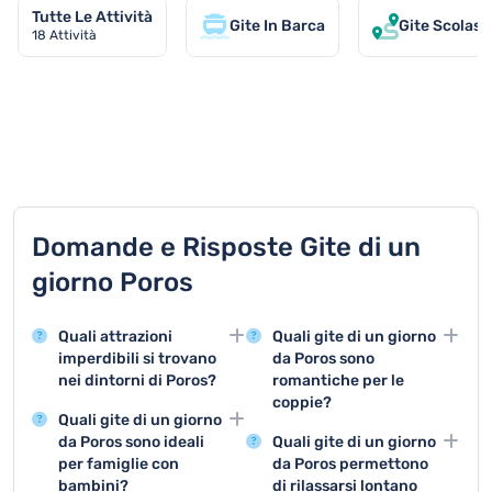
Tutte Le Attività
Gite In Barca
Gite Scolast
18
Attività
TOP 9 attività in Poros
Domande e Risposte Gite di un
giorno Poros
Quali attrazioni
Quali gite di un giorno
imperdibili si trovano
da Poros sono
nei dintorni di Poros?
romantiche per le
coppie?
Nei pressi di Poros si
Quali gite di un giorno
possono visitare
Le gite di un giorno a
da Poros sono ideali
Quali gite di un giorno
splendide località come
Spetses offrono scenari
per famiglie con
da Poros permettono
Hydra, Spetses e la
romantici, con stradine
bambini?
di rilassarsi lontano