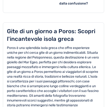
penisola di Epidauro,
strette, ville storiche e
dalla confusione?
Le gite di un giorno a
ricche di storia, cultura
tramonto sul mare ideali
Hydra sono perfette per
Le gite di un giorno
e paesaggi mozzafiato.
per le coppie.
le famiglie, con strade
nell'area del
pedonali sicure, spiagge
Peloponneso, come
tranquille e un ambiente
Epidauro, offrono
a misura di bambino.
tranquillità, natura
Gite di un giorno a Poros: Scopri
incontaminata e siti
l'incantevole isola greca
archeologici immersi nel
silenzio.
Poros è una splendida isola greca che offre esperienze
uniche per chi cerca gite di un giorno indimenticabili. Situata
nella regione del Peloponneso, questa destinazione è un vero
gioiello del Mar Egeo, perfetta per chi desidera esplorare
paesaggi mozzafiato e immergersi nella cultura ellenica. Le
gite di un giorno a Poros permettono ai viaggiatori di scoprire
una realtà ricca di storia, tradizioni e bellezze naturali. L'isola
si caratterizza per i suoi paesaggi pittoreschi, con case
bianche che si arrampicano lungo colline verdeggianti e un
porto caratteristico che accoglie i visitatori con il suo fascino
mediterraneo. Gli amanti della fotografia troveranno
innumerevoli scorci suggestivi, mentre gli appassionati di
storia potranno immergersi nelle testimonianze