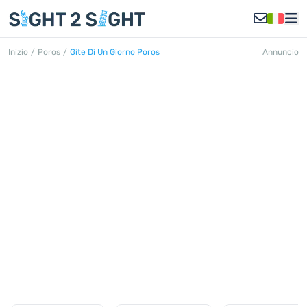
Inizio
/
Poros
/
Gite Di Un Giorno Poros
Annuncio
GITE DI UN GIORNO POROS
Scopri tutte le gite di un giorno in
Poros