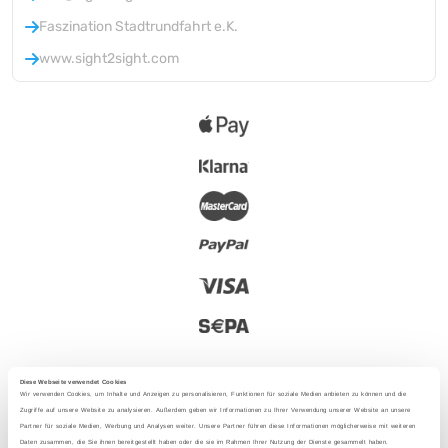
Faszination Stadtrundfahrt e.K.
www.sight2sight.com
Diese Webseite verwendet Cookies
Wir verwenden Cookies, um Inhalte und Anzeigen zu personalisieren, Funktionen für soziale Medien anbieten zu können und die
Zugriffe auf unsere Website zu analysieren. Außerdem geben wir Informationen zu Ihrer Verwendung unserer Website an unsere
Partner für soziale Medien, Werbung und Analysen weiter. Unsere Partner führen diese Informationen möglicherweise mit weiteren
2025 - Con amore da Berlino
Daten zusammen, die Sie ihnen bereitgestellt haben oder die sie im Rahmen Ihrer Nutzung der Dienste gesammelt haben.