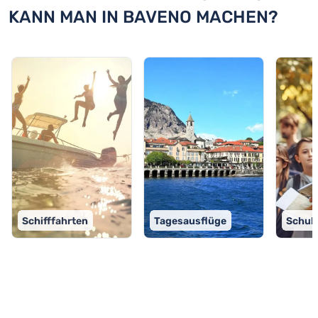
KANN MAN IN BAVENO MACHEN?
Schifffahrten
Tagesausflüge
Schul
TOP 9 Aktivitäten in Baveno