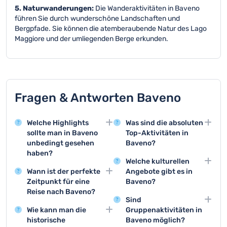
5. Naturwanderungen:
Die Wanderaktivitäten in Baveno
führen Sie durch wunderschöne Landschaften und
Bergpfade. Sie können die atemberaubende Natur des Lago
Maggiore und der umliegenden Berge erkunden.
Fragen & Antworten Baveno
Welche Highlights
Was sind die absoluten
sollte man in Baveno
Top-Aktivitäten in
unbedingt gesehen
Baveno?
haben?
Die Top-Aktivitäten sind
Welche kulturellen
Baveno bietet mit der
eine Bootstour zur Isola
Wann ist der perfekte
Angebote gibt es in
Isola Bella und der
Bella, ein Spaziergang
Zeitpunkt für eine
Baveno?
wunderschönen
entlang der
Reise nach Baveno?
Baveno bietet
Uferpromenade zwei
Uferpromenade und der
Sind
Die beste Reisezeit für
Kunstausstellungen,
absolute Highlights. Die
Besuch der
Wie kann man die
Gruppenaktivitäten in
Baveno ist zwischen
historische Führungen
Insel mit ihrem
historischen Gärten.
historische
Baveno möglich?
Mai und September,
und lokale