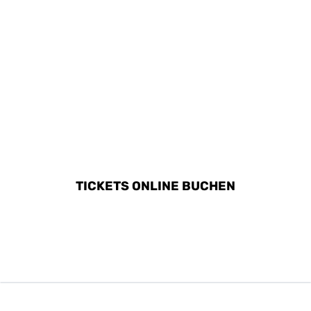
ALLE AKTIVITÄTEN IN
BAVENO ENTDECKEN
TICKETS ONLINE BUCHEN