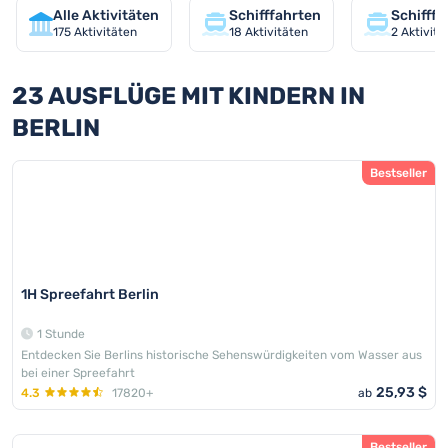
Alle Aktivitäten
Schifffahrten
Schifffa
175
Aktivitäten
18
Aktivitäten
2
Aktivitä
23 AUSFLÜGE MIT KINDERN IN
BERLIN
Bestseller
1H Spreefahrt Berlin
1 Stunde
Entdecken Sie Berlins historische Sehenswürdigkeiten vom Wasser aus
bei einer Spreefahrt
25,93 $
4.3
17820+
ab
Bestseller