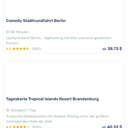
Comedy Stadtrundfahrt Berlin
80 Minuten
Lachend durch Berlin – Sightseeing mit Witz und unvergesslichen
Pointen
38,73 $
4.5
1250+
ab
Tageskarte Tropical Islands Resort Brandenburg
Gültigkeit: 1 Tag
Tropisches Badeparadies mit Südsee-Feeling unter der größten
freitragenden Halle der Welt
40,32 $
4.0
1000+
ab