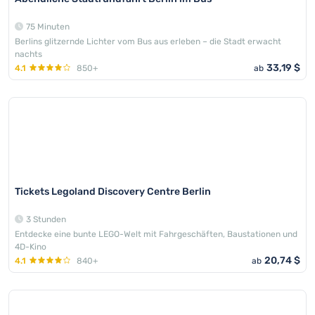
75 Minuten
Berlins glitzernde Lichter vom Bus aus erleben – die Stadt erwacht
nachts
33,19 $
4.1
850+
ab
Tickets Legoland Discovery Centre Berlin
3 Stunden
Entdecke eine bunte LEGO-Welt mit Fahrgeschäften, Baustationen und
4D-Kino
20,74 $
4.1
840+
ab