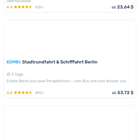
Oberhavelsee
23,64 $
4.4
610+
ab
family_friendly
KOMBI:
Stadtrundfahrt & Schifffahrt Berlin
2 Tage
Erlebe Berlin aus zwei Perspektiven – vom Bus und vom Wasser aus
53,72 $
4.4
490+
ab