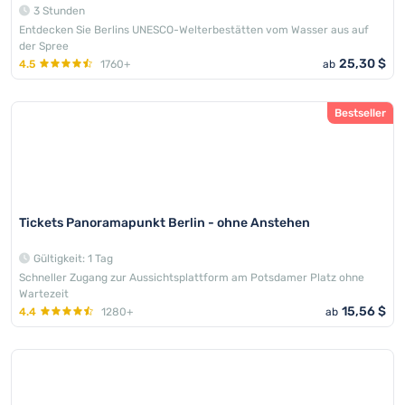
3 Stunden
Entdecken Sie Berlins UNESCO-Welterbestätten vom Wasser aus auf
der Spree
25,30 $
4.5
1760+
ab
Bestseller
Tickets Panoramapunkt Berlin - ohne Anstehen
Gültigkeit: 1 Tag
Schneller Zugang zur Aussichtsplattform am Potsdamer Platz ohne
Wartezeit
15,56 $
4.4
1280+
ab