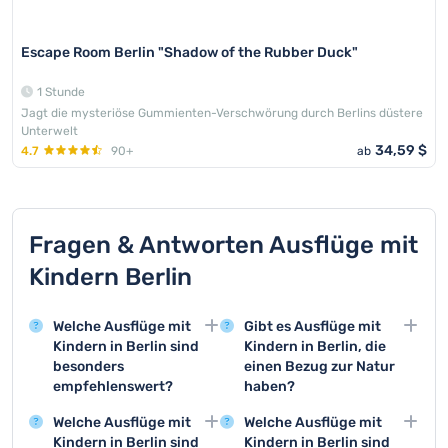
Escape Room Berlin "Shadow of the Rubber Duck"
1 Stunde
Jagt die mysteriöse Gummienten-Verschwörung durch Berlins düstere
Unterwelt
34,59 $
4.7
90+
ab
Fragen & Antworten Ausflüge mit
Kindern Berlin
Welche Ausflüge mit
Gibt es Ausflüge mit
Kindern in Berlin sind
Kindern in Berlin, die
besonders
einen Bezug zur Natur
empfehlenswert?
haben?
Zu den beliebtesten
Ja, beispielsweise
Welche Ausflüge mit
Welche Ausflüge mit
Ausflugszielen für
können Sie mit Ihren
Kindern in Berlin sind
Kindern in Berlin sind