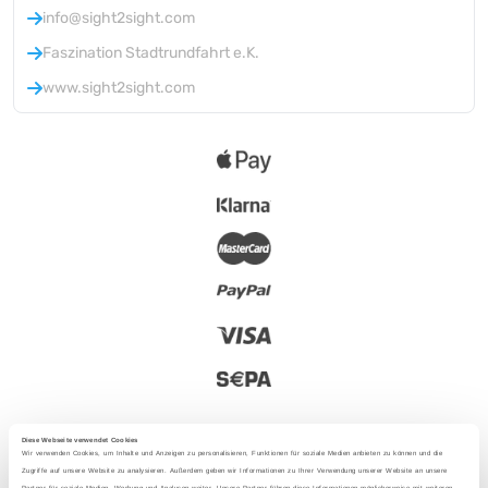
info@sight2sight.com
Faszination Stadtrundfahrt e.K.
www.sight2sight.com
Diese Webseite verwendet Cookies
Wir verwenden Cookies, um Inhalte und Anzeigen zu personalisieren, Funktionen für soziale Medien anbieten zu können und die
Zugriffe auf unsere Website zu analysieren. Außerdem geben wir Informationen zu Ihrer Verwendung unserer Website an unsere
Partner für soziale Medien, Werbung und Analysen weiter. Unsere Partner führen diese Informationen möglicherweise mit weiteren