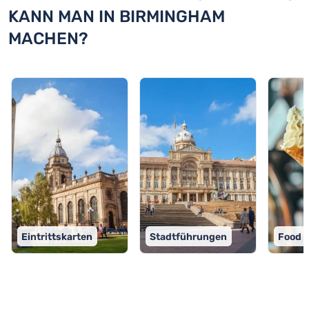
KANN MAN IN BIRMINGHAM
MACHEN?
Eintrittskarten
Stadtführungen
Food 
TOP 9 Aktivitäten in Birmingham