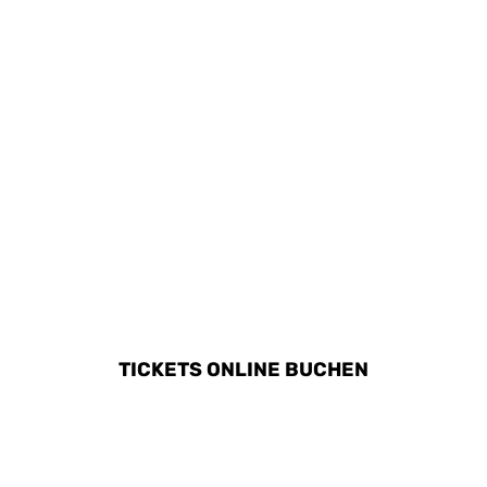
Erlebnisse für Kinder.
ALLE AKTIVITÄTEN IN
BRATISLAVA ENTDECKEN
TICKETS ONLINE BUCHEN