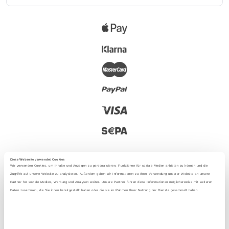
Diese Webseite verwendet Cookies
Wir verwenden Cookies, um Inhalte und Anzeigen zu personalisieren, Funktionen für soziale Medien anbieten zu können und die
Zugriffe auf unsere Website zu analysieren. Außerdem geben wir Informationen zu Ihrer Verwendung unserer Website an unsere
Partner für soziale Medien, Werbung und Analysen weiter. Unsere Partner führen diese Informationen möglicherweise mit weiteren
2025 - Mit Liebe aus Berlin
Daten zusammen, die Sie ihnen bereitgestellt haben oder die sie im Rahmen Ihrer Nutzung der Dienste gesammelt haben.
Sprache
: