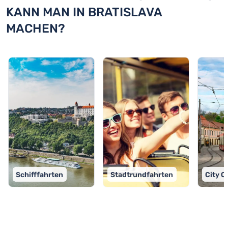
KANN MAN IN BRATISLAVA
MACHEN?
Schifffahrten
Stadtrundfahrten
City C
TOP 9 Aktivitäten in Bratislava