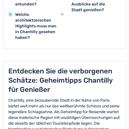
versteckte Gärten und
Chantilly ermöglicht
erkunden?
Ausblicke auf die
Wasserspiele, die
einzigartige Einblicke in
Stadt genießen?
Der historische
abseits der Hauptrouten
die Welt des
Welche
Stadtkern rund um das
Der Turm des Schlosses
liegen. Besonders
Galoppsports. Zudem
architektonischen
Schloss ist besonders
bietet einen
empfehlenswert ist der
können Besucher
Highlights muss man
charmant und bietet
atemberaubenden
Jardin Anglo-Chinois,
Führungen durch die
in Chantilly gesehen
malerische Gassen mit
Panoramablick über die
ein bezaubernder
berühmten Gestüte und
haben?
traditioneller
Stadt und die
Landschaftsgarten mit
Trainingsanlagen
Das Schloss von
Architektur. Der Bereich
umliegende Landschaft.
einzigartigen
mitmachen.
Chantilly ist ein
um die Rue du
Eine Vorab-
Perspektiven.
architektonisches
Connétable zeigt
Reservierung der
Meisterwerk der
besonders
Tickets ist unbedingt
Renaissance mit
Entdecken Sie die verborgenen
authentische Aspekte
erforderlich, um diesen
beeindruckenden
der Stadt.
Aussichtspunkt zu
Schätze: Geheimtipps Chantilly
Türmen und prächtigen
besuchen.
Innenräumen. Die Große
für Genießer
Bibliothek im Schloss
gilt als einer der
Chantilly, eine bezaubernde Stadt in der Nähe von Paris,
schönsten
bietet weit mehr als nur das weltberühmte Schloss und seine
Bücherräume Europas.
legendäre Schlagsahne. Als Geheimtipp für Reisende wartet
diese malerische Region mit unzähligen Überraschungen auf,
die abseits der üblichen Touristenpfade liegen. Die