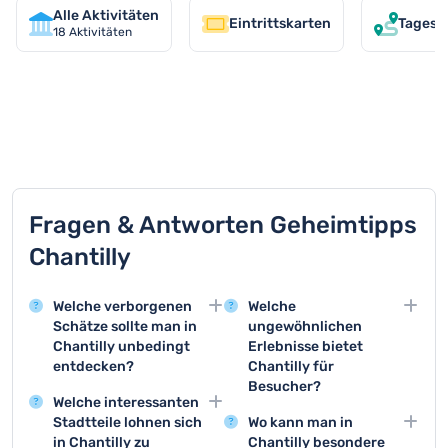
Alle Aktivitäten
Eintrittskarten
Tagesa
18
Aktivitäten
TOP 9 Aktivitäten in Chantilly
Fragen & Antworten Geheimtipps
Chantilly
Welche verborgenen
Welche
Schätze sollte man in
ungewöhnlichen
Chantilly unbedingt
Erlebnisse bietet
entdecken?
Chantilly für
Besucher?
Der Schlosspark von
Welche interessanten
Chantilly bietet
Das Pferdegestüt und
Stadtteile lohnen sich
Wo kann man in
wunderschöne
Rennzentrum von
in Chantilly zu
Chantilly besondere