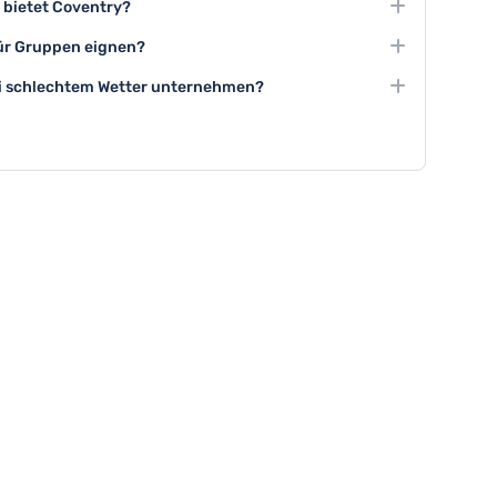
e bietet Coventry?
che Innenstadt gehören zu den Top-
erbert Art Gallery bieten hervorragende kulturelle
 für Gruppen eignen?
ungen, Kunstausstellungen und spannenden
he und geführte Touren durch historische Stätten
ei schlechtem Wetter unternehmen?
vitäten in Coventry.
, das Herbert Art Gallery und das Midland Air Museum
te Ausflugsziele bei regnerischem Wetter.