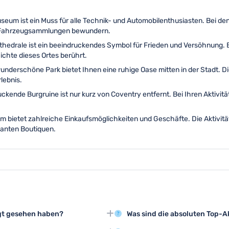
seum ist ein Muss für alle Technik- und Automobilenthusiasten. Bei den 
de Fahrzeugsammlungen bewundern.
hedrale ist ein beeindruckendes Symbol für Frieden und Versöhnung. Be
chte dieses Ortes berührt.
underschöne Park bietet Ihnen eine ruhige Oase mitten in der Stadt. D
lebnis.
ckende Burgruine ist nur kurz von Coventry entfernt. Bei Ihren Aktivität
m bietet zahlreiche Einkaufsmöglichkeiten und Geschäfte. Die Aktivit
manten Boutiquen.
ngt gesehen haben?
Was sind die absoluten Top-A
seum sind absolute
Die Besichtigung der Coventry