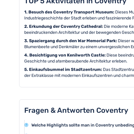
TOP 5 Aktivitäten in Coventry
1. Besuch des Coventry Transport Museum:
Dieses Mu
Industriegeschichte der Stadt erleben und faszinieren
2. Erkundung der Coventry Cathedral:
Die moderne Kat
beeindruckenden Architektur und der bewegenden Geschi
3. Spaziergang durch den War Memorial Park:
Dieser w
Blumenbeete und Denkmäler zu einem unvergesslichen Er
4. Besichtigung von Kenilworth Castle:
Diese beeindru
Geschichte und atemberaubende Architektur erleben.
5. Einkaufsbummel im Stadtzentrum:
Das Stadtzentru
der Extraklasse mit modernen Einkaufszentren und char
Fragen & Antworten Coventry
Welche Highlights sollte man in Coventry unbedi
Coventry Cathedral und das Herbert Art Gallery & Mu