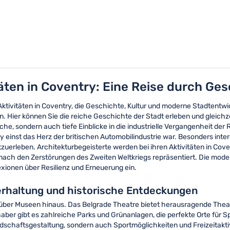
täten in Coventry: Eine Reise durch Ge
ktivitäten in Coventry, die Geschichte, Kultur und moderne Stadtentwi
en. Hier können Sie die reiche Geschichte der Stadt erleben und glei
e, sondern auch tiefe Einblicke in die industrielle Vergangenheit der 
einst das Herz der britischen Automobilindustrie war. Besonders inter
uerleben. Architekturbegeisterte werden bei ihren Aktivitäten in Cove
ch den Zerstörungen des Zweiten Weltkriegs repräsentiert. Die moder
lexionen über Resilienz und Erneuerung ein.
erhaltung und historische Entdeckungen
eit über Museen hinaus. Das Belgrade Theatre bietet herausragende Thea
ber gibt es zahlreiche Parks und Grünanlagen, die perfekte Orte für S
dschaftsgestaltung, sondern auch Sportmöglichkeiten und Freizeitakti