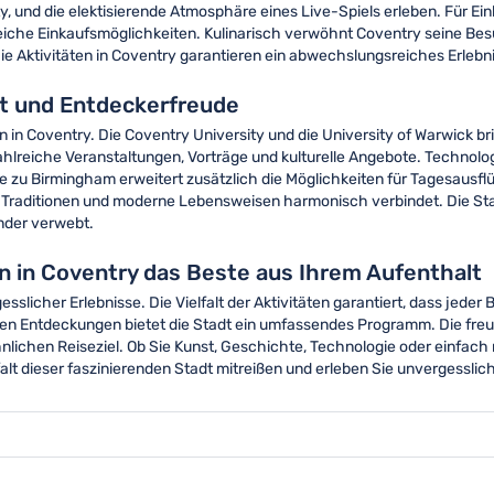
y, und die elektisierende Atmosphäre eines Live-Spiels erleben. Für E
che Einkaufsmöglichkeiten. Kulinarisch verwöhnt Coventry seine Besu
 Die Aktivitäten in Coventry garantieren ein abwechslungsreiches Erleb
alt und Entdeckerfreude
n in Coventry. Die Coventry University und die University of Warwick br
zahlreiche Veranstaltungen, Vorträge und kulturelle Angebote. Techno
 zu Birmingham erweitert zusätzlich die Möglichkeiten für Tagesausfl
e Traditionen und moderne Lebensweisen harmonisch verbindet. Die Stad
ander verwebt.
en in Coventry das Beste aus Ihrem Aufenthalt
slicher Erlebnisse. Die Vielfalt der Aktivitäten garantiert, dass jeder
schen Entdeckungen bietet die Stadt ein umfassendes Programm. Die fre
ichen Reiseziel. Ob Sie Kunst, Geschichte, Technologie oder einfach 
falt dieser faszinierenden Stadt mitreißen und erleben Sie unvergessli