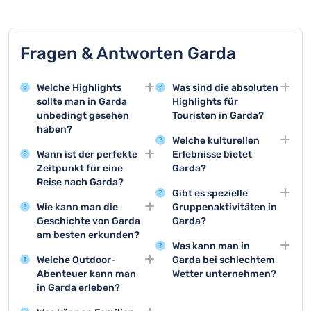
Fragen & Antworten Garda
Welche Highlights
Was sind die absoluten
sollte man in Garda
Highlights für
unbedingt gesehen
Touristen in Garda?
haben?
Die Top 3 Aktivitäten
Welche kulturellen
Die Scaliger Burg in Torri
sind eine Bootstour auf
Wann ist der perfekte
Erlebnisse bietet
del Benaco und der
dem Gardasee, der
Zeitpunkt für eine
Garda?
malerische Gardasee
Besuch der Scaliger
Reise nach Garda?
Besuchen Sie lokale
sind absolute
Burg und eine
Gibt es spezielle
Die beste Reisezeit ist
Kunstausstellungen und
Pflichttermine für
Weinverkostung in den
Wie kann man die
Gruppenaktivitäten in
zwischen Mai und
traditionelle
Besucher. Besonders
lokalen Weingütern.
Geschichte von Garda
Garda?
September, wenn das
Musikfestivals. Die
empfehlenswert ist
am besten erkunden?
Gruppentouren wie
Wetter mild und sonnig
Gemeinden rund um den
auch der historische
Was kann man in
Besuchen Sie die
geführte
ist. Die Sommermonate
Gardasee veranstalten
Stadtkern mit seinen
Welche Outdoor-
Garda bei schlechtem
lokalen Museen und
Weinwanderungen und
bieten optimale
regelmäßig kulturelle
charmanten Gassen
Abenteuer kann man
Wetter unternehmen?
historischen Stätten
Teambuilding-
Bedingungen für
Events.
und Plätzen.
in Garda erleben?
Besuchen Sie Museen,
wie die Rocca Scaligera.
Aktivitäten am See sind
Aktivitäten am und um
Windsurfen, Segeln und
Weinkeller und
Geführte Rundgänge
sehr beliebt. Viele