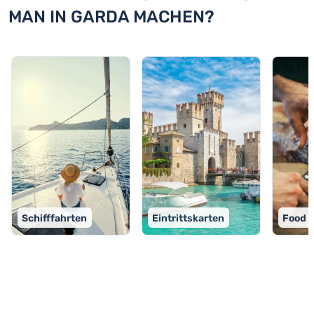
MAN IN GARDA MACHEN?
Schifffahrten
Eintrittskarten
Food 
TOP 9 Aktivitäten in Garda