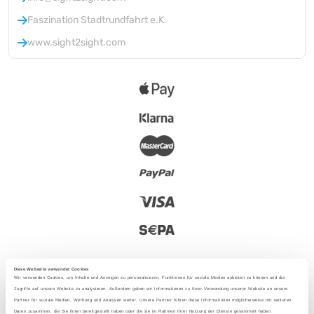
Faszination Stadtrundfahrt e.K.
www.sight2sight.com
Diese Webseite verwendet Cookies
Wir verwenden Cookies, um Inhalte und Anzeigen zu personalisieren, Funktionen für soziale Medien anbieten zu können und die
Zugriffe auf unsere Website zu analysieren. Außerdem geben wir Informationen zu Ihrer Verwendung unserer Website an unsere
Partner für soziale Medien, Werbung und Analysen weiter. Unsere Partner führen diese Informationen möglicherweise mit weiteren
2025 - Mit Liebe aus Berlin
Daten zusammen, die Sie ihnen bereitgestellt haben oder die sie im Rahmen Ihrer Nutzung der Dienste gesammelt haben.