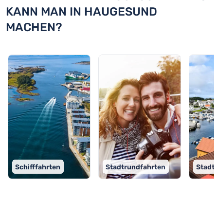
KANN MAN IN HAUGESUND
MACHEN?
Schifffahrten
Stadtrundfahrten
Stadt
TOP 9 Aktivitäten in Haugesund