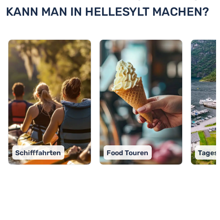
KANN MAN IN HELLESYLT MACHEN?
Schifffahrten
Food Touren
Tages
TOP 9 Aktivitäten in Hellesylt