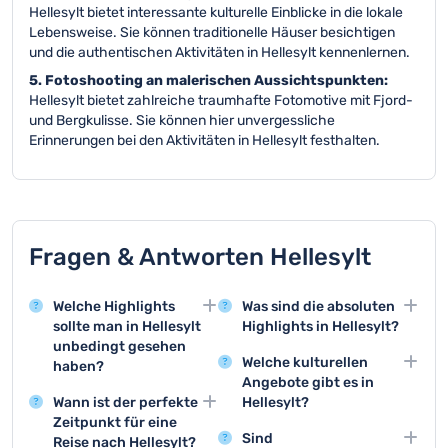
Hellesylt bietet interessante kulturelle Einblicke in die lokale
Lebensweise. Sie können traditionelle Häuser besichtigen
und die authentischen Aktivitäten in Hellesylt kennenlernen.
5. Fotoshooting an malerischen Aussichtspunkten:
Hellesylt bietet zahlreiche traumhafte Fotomotive mit Fjord-
und Bergkulisse. Sie können hier unvergessliche
Erinnerungen bei den Aktivitäten in Hellesylt festhalten.
Fragen & Antworten Hellesylt
Welche Highlights
Was sind die absoluten
sollte man in Hellesylt
Highlights in Hellesylt?
unbedingt gesehen
Die Top 3 Aktivitäten sind
Welche kulturellen
haben?
der Besuch des
Angebote gibt es in
Hellesylt bietet
Geirangerfjords, Fjord-
Wann ist der perfekte
Hellesylt?
atemberaubende
Kreuzfahrten und
Zeitpunkt für eine
Hellesylt bietet lokale
Ausblicke auf den
Wanderungen zu den
Sind
Reise nach Hellesylt?