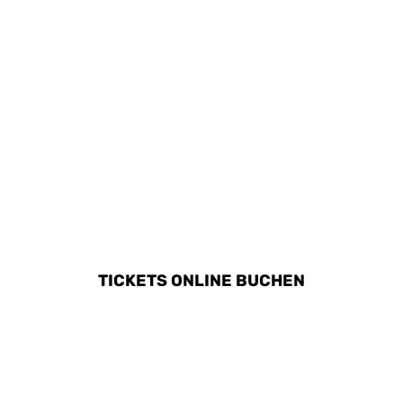
abstatten. Die Region
bietet viele
kindgerechte
Aktivitäten in der
wunderschönen Natur.
ALLE AKTIVITÄTEN IN
HELLESYLT ENTDECKEN
TICKETS ONLINE BUCHEN