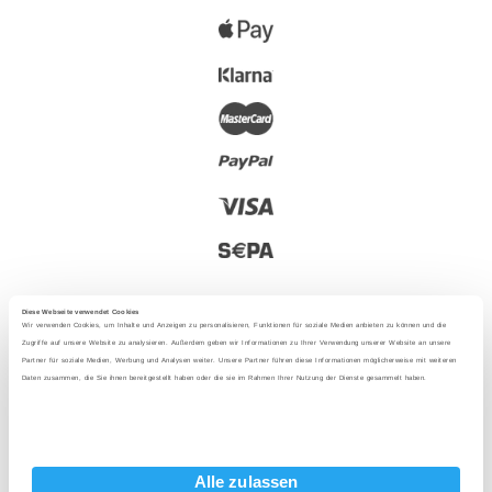
Diese Webseite verwendet Cookies
Wir verwenden Cookies, um Inhalte und Anzeigen zu personalisieren, Funktionen für soziale Medien anbieten zu können und die
Zugriffe auf unsere Website zu analysieren. Außerdem geben wir Informationen zu Ihrer Verwendung unserer Website an unsere
Partner für soziale Medien, Werbung und Analysen weiter. Unsere Partner führen diese Informationen möglicherweise mit weiteren
2025 - Mit Liebe aus Berlin
Daten zusammen, die Sie ihnen bereitgestellt haben oder die sie im Rahmen Ihrer Nutzung der Dienste gesammelt haben.
Sprache
:
Alle zulassen