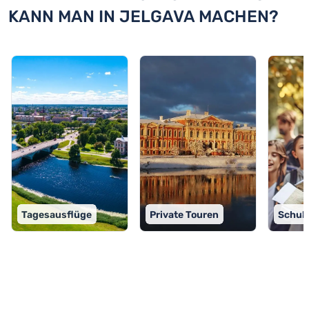
KANN MAN IN JELGAVA MACHEN?
Tagesausflüge
Private Touren
Schul
TOP 9 Aktivitäten in Jelgava