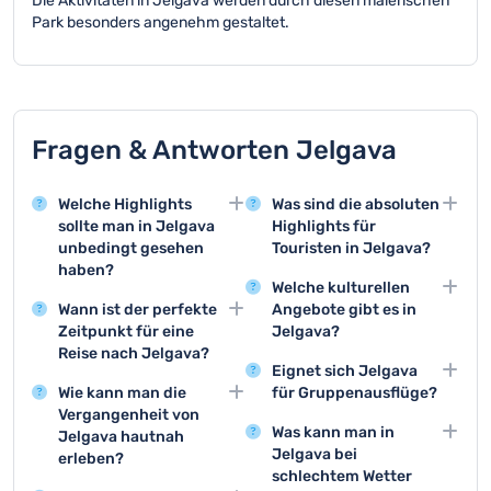
Die Aktivitäten in Jelgava werden durch diesen malerischen
Park besonders angenehm gestaltet.
Fragen & Antworten Jelgava
Welche Highlights
Was sind die absoluten
sollte man in Jelgava
Highlights für
unbedingt gesehen
Touristen in Jelgava?
haben?
Das Schloss Mitau, der
Welche kulturellen
Das Schloss Mitau und
Rundgang durch die
Wann ist der perfekte
Angebote gibt es in
die Heilig-Simeon-
historische Altstadt und
Zeitpunkt für eine
Jelgava?
Kathedrale sind die
das Historische
Reise nach Jelgava?
Das Kunstmuseum und
bekanntesten
Museum zählen zu den
Eignet sich Jelgava
Die Sommermonate von
verschiedene
Sehenswürdigkeiten der
Top-Aktivitäten für
Wie kann man die
für Gruppenausflüge?
Juni bis August sind
Kulturzentren bieten
Stadt. Sie bieten
Besucher.
Vergangenheit von
Geführte Stadttouren
ideal für einen Besuch in
Ausstellungen und
Besuchern einen
Was kann man in
Jelgava hautnah
und Workshops im
Jelgava. In dieser Zeit
Veranstaltungen.
faszinierenden Einblick
Jelgava bei
erleben?
Historischen Museum
herrschen angenehme
Zudem finden
in die Geschichte und
schlechtem Wetter
Das Historische
sind hervorragend für