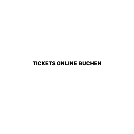
ALLE AKTIVITÄTEN IN
JELGAVA ENTDECKEN
TICKETS ONLINE BUCHEN