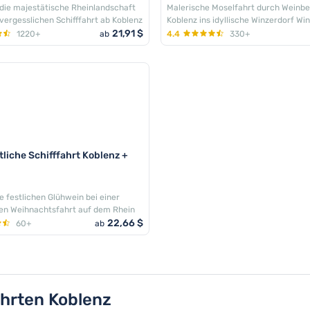
 die majestätische Rheinlandschaft
Malerische Moselfahrt durch Weinb
nvergesslichen Schifffahrt ab Koblenz
Koblenz ins idyllische Winzerdorf Wi
21,91 $
1220+
ab
4.4
330+
liche Schifffahrt Koblenz +
e festlichen Glühwein bei einer
en Weihnachtsfahrt auf dem Rhein
22,66 $
60+
ab
hrten Koblenz