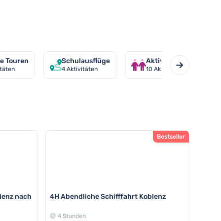
te Touren
Schulausflüge
Aktivitäten Für Pärch
itäten
4
Aktivitäten
10
Aktivitäten
Bestseller
lenz nach
4H Abendliche Schifffahrt Koblenz
4 Stunden