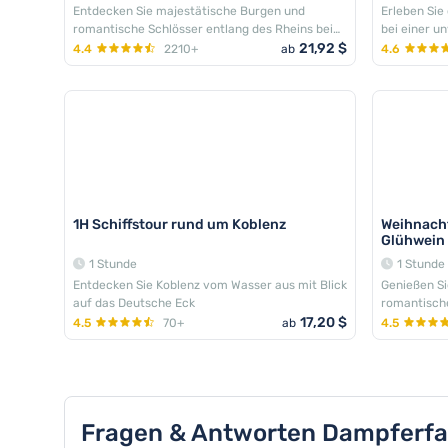
Entdecken Sie majestätische Burgen und
Erleben Sie
romantische Schlösser entlang des Rheins bei
bei einer u
Koblenz
21,92 $
4.4
2210+
ab
4.6
1H Schiffstour rund um Koblenz
Weihnacht
Glühwein
1 Stunde
1 Stunde
Entdecken Sie Koblenz vom Wasser aus mit Blick
Genießen Si
auf das Deutsche Eck
romantisch
17,20 $
4.5
70+
ab
4.5
Fragen & Antworten Dampferfa