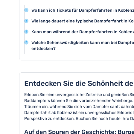
Wo kann ich Tickets für Dampferfahrten in Koblen
Sie können die Dampferfahrten in Koblenz direkt obe
Wie lange dauert eine typische Dampferfahrt in K
sich so die Plätze sichern.
Die Dauer einer Dampferfahrt in Koblenz variiert je na
Kann man während der Dampferfahrten in Koblenz
meist zwischen 1 und 3 Stunden.
Auf den meisten Dampfern in Koblenz haben Sie die M
Welche Sehenswürdigkeiten kann man bei Dampfer
an Bord zu erwerben.
entdecken?
Bei Dampferfahrten in Koblenz können Sie Sehenswürd
Ehrenbreitstein, das Deutsche Eck und die malerisch
Entdecken Sie die Schönheit des
Erleben Sie eine unvergessliche Zeitreise und genießen S
Raddampfers können Sie die vorbeiziehenden Weinberge,
Träumen ein, während Sie sich vom Dampfer sanft dahintr
Dampferfahrt ab Koblenz ist ein unvergessliches Erlebnis f
Perspektive zu entdecken. Buchen Sie noch heute Ihre Da
Auf den Spuren der Geschichte: Burg