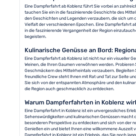
Eine Dampferfahrt ab Koblenz führt Sie vorbei an zahlre
tauchen Sie ein in die faszinierende Geschichte des Mitte
den Geschichten und Legenden verzaubern, die sich um d
Vielfalt der verschiedenen Epochen. Eine Dampferfahrt ab
in die faszinierende Vergangenheit der Region einzutauc
begeistern.
Kulinarische Genüsse an Bord: Regiona
Eine Dampferfahrt ab Koblenz ist nicht nur ein visueller 
Weinen, die Ihren Gaumen verwöhnen werden. Probieren Sie
Geschmäckern des Mittelrheintals verzaubern. Begleiten 
freundliche Crew steht Ihnen mit Rat und Tat zur Seite u
Sie sich von der entspannten Atmosphäre und den kulinaris
die Region auch geschmacklich zu entdecken.
Warum Dampferfahrten in Koblenz wirk
Eine Dampferfahrt in Koblenz ist ein unvergessliches Erle
Sehenswürdigkeiten und kulinarischen Genüssen macht dies
besonderen Perspektive zu entdecken und sich von der n
Genießen ein und bietet Ihnen eine willkommene Auszeit 
Dampferfahrt in Koblenz ist ein Erlebnis, das Sie noch lan