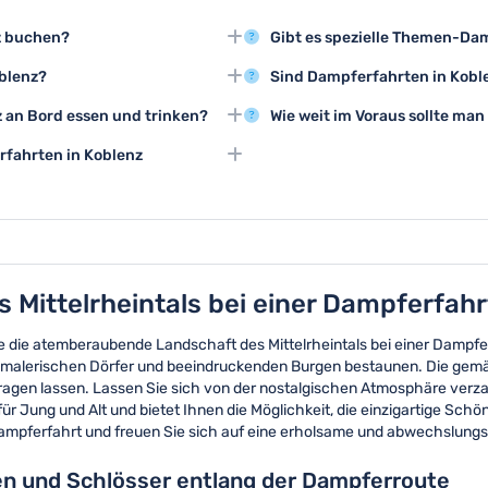
z buchen?
Gibt es spezielle Themen-Da
n über unsere Website buchen und
Ja, es werden verschiedene T
oblenz?
Sind Dampferfahrten in Kobl
Beispiel Dinner-Fahrten, Musik
ch Route und Anbieter, liegt aber
Dampferfahrten in Koblenz finde
 an Bord essen und trinken?
Wie weit im Voraus sollte ma
die Schiffe überdacht sind.
öglichkeit, Speisen und Getränke
Es empfiehlt sich, Dampferfahr
fahrten in Koblenz
buchen, besonders in der Hoc
igkeiten wie die Festung
e Rheinlandschaft bewundern.
 Mittelrheintals bei einer Dampferfahr
ie die atemberaubende Landschaft des Mittelrheintals bei einer Dampfe
 malerischen Dörfer und beeindruckenden Burgen bestaunen. Die gemä
agen lassen. Lassen Sie sich von der nostalgischen Atmosphäre verza
ür Jung und Alt und bietet Ihnen die Möglichkeit, die einzigartige Schö
mpferfahrt und freuen Sie sich auf eine erholsame und abwechslungsr
en und Schlösser entlang der Dampferroute