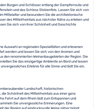
enden Burgen und Schlösser entlang der Dampferroute und
fenstein und das Schloss Stolzenfels. Lassen Sie sich von
 Mittelalter und bewundern Sie die architektonische
sser des Mittelrheintals aus nächster Nähe zu erleben und
ssen Sie sich von ihrer Schönheit und Geschichte
eine Auswahl an regionalen Spezialitäten und erlesenen
eitet werden und lassen Sie sich von den Aromen und
 aus den renommierten Weinanbaugebieten der Region. Die
enießen Sie das einzigartige Ambiente an Bord und lassen
vergessliches Erlebnis für alle Sinne und lädt Sie ein,
 atemberaubender Landschaft, historischen
die Schönheit des Mittelrheintals aus einer ganz
che Fahrt auf dem Rhein lädt zum Entspannen und
sammeln Sie unvergessliche Erinnerungen. Eine
eit der Region auf eindrucksvolle Weise näher bringt.