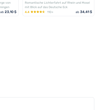
erge von
Romantische Lichterfahrt auf Rhein und Mosel
nningen
mit Blick auf das Deutsche Eck
23,10 $
34,41 $
ab
4.4
110+
ab