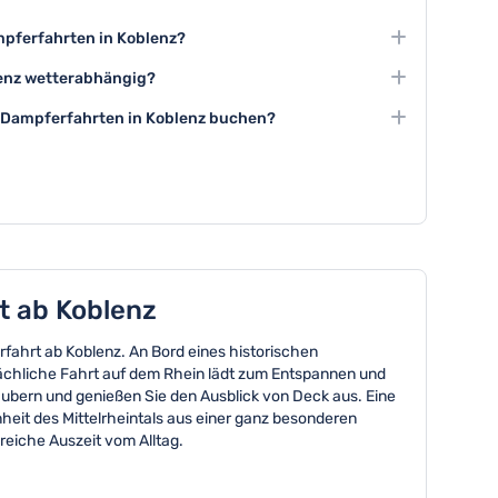
mpferfahrten in Koblenz?
hemen-Dampferfahrten in Koblenz angeboten, wie zum
enz wetterabhängig?
-Fahrten oder Fahrten zu besonderen Anlässen.
n in der Regel auch bei weniger gutem Wetter statt, da
n Dampferfahrten in Koblenz buchen?
ten in Koblenz einige Tage bis Wochen im Voraus zu
hsaison und an Wochenenden.
t ab Koblenz
rfahrt ab Koblenz. An Bord eines historischen
chliche Fahrt auf dem Rhein lädt zum Entspannen und
ubern und genießen Sie den Ausblick von Deck aus. Eine
nheit des Mittelrheintals aus einer ganz besonderen
eiche Auszeit vom Alltag.