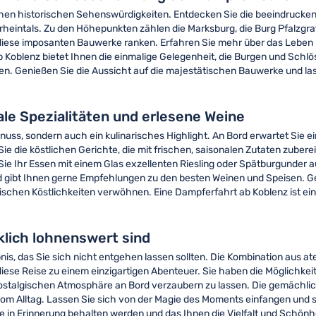
ichen historischen Sehenswürdigkeiten. Entdecken Sie die beeindruck
lrheintals. Zu den Höhepunkten zählen die Marksburg, die Burg Pfalzgra
iese imposanten Bauwerke ranken. Erfahren Sie mehr über das Leben im
 Koblenz bietet Ihnen die einmalige Gelegenheit, die Burgen und Schlö
hen. Genießen Sie die Aussicht auf die majestätischen Bauwerke und la
le Spezialitäten und erlesene Weine
Genuss, sondern auch ein kulinarisches Highlight. An Bord erwartet Sie 
 die köstlichen Gerichte, die mit frischen, saisonalen Zutaten zuber
Sie Ihr Essen mit einem Glas exzellenten Riesling oder Spätburgunder
nd gibt Ihnen gerne Empfehlungen zu den besten Weinen und Speisen. G
chen Köstlichkeiten verwöhnen. Eine Dampferfahrt ab Koblenz ist ein un
lich lohnenswert sind
bnis, das Sie sich nicht entgehen lassen sollten. Die Kombination aus
e Reise zu einem einzigartigen Abenteuer. Sie haben die Möglichkeit, 
ostalgischen Atmosphäre an Bord verzaubern zu lassen. Die gemächli
vom Alltag. Lassen Sie sich von der Magie des Moments einfangen und 
ge in Erinnerung behalten werden und das Ihnen die Vielfalt und Schönh