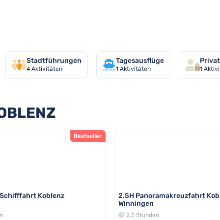
ten in Koblenz
Stadtführungen
Tagesausflüge
Priva
4
Aktivitäten
1
Aktivitäten
1
Aktiv
KOBLENZ
Bestseller
Schifffahrt Koblenz
2.5H Panoramakreuzfahrt Kob
Winningen
n
2.5 Stunden