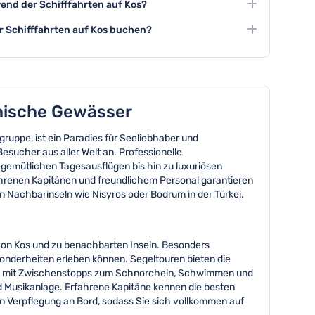
end der Schifffahrten auf Kos?
en.
ve-Kommentare durch erfahrene Guides oder
ür Schifffahrten auf Kos buchen?
en zu den Sehenswürdigkeiten.
ifffahrten 2-4 Wochen im Voraus zu buchen, besonders
 September.
chische Gewässer
gruppe, ist ein Paradies für Seeliebhaber und
sucher aus aller Welt an. Professionelle
gemütlichen Tagesausflügen bis hin zu luxuriösen
ahrenen Kapitänen und freundlichem Personal garantieren
n Nachbarinseln wie Nisyros oder Bodrum in der Türkei.
 von Kos und zu benachbarten Inseln. Besonders
nderheiten erleben können. Segeltouren bieten die
ouren mit Zwischenstopps zum Schnorcheln, Schwimmen und
 Musikanlage. Erfahrene Kapitäne kennen die besten
n Verpflegung an Bord, sodass Sie sich vollkommen auf