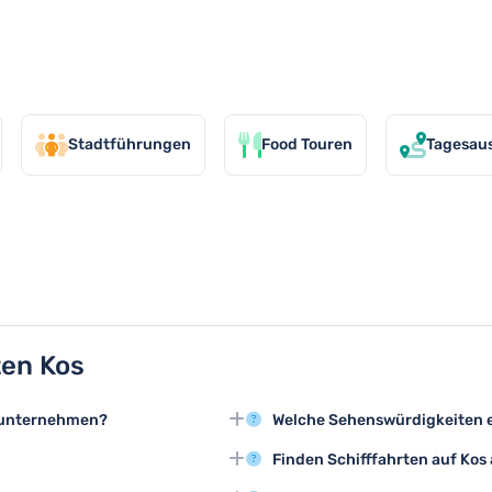
 in Kos
Stadtführungen
Food Touren
Tagesau
ten Kos
s unternehmen?
Welche Sehenswürdigkeiten e
en, darunter Tagesausflüge zu
Während der Schifffahrten kö
Finden Schifffahrten auf Kos
ootstouren entlang der
malerische Buchten, Nachbarin
-2 Stunden, wobei
Bei starkem Wind oder Unwetter