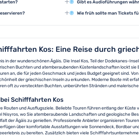
bewundern.
starten?
Gibt es Audioführungen währ
können.
Regel abgesagt oder verschob
n Kos-Stadt sowie von den Häfen
Viele Schifffahrten bieten Li
reservieren?
Wie früh sollte man Tickets f
mehrsprachige Audioanleitung
ber lokale Reisebüros im Voraus
Wir empfehlen, Tickets für Sch
in der Hochsaison von Juni bis
hifffahrten Kos: Eine Reise durch grie
nis in der wunderschönen Ägäis. Die Insel Kos, Teil der Dodekanes-Insel
lerischen Buchten und atemberaubenden Küstenlandschaften lockt sie Be
ren an, die für jeden Geschmack und jedes Budget geeignet sind. Von 
 Schönheit der griechischen Inseln zu erkunden. Moderne Boote mit erf
hren oft zu versteckten Buchten, unberührten Stränden und malerische
bei Schifffahrten Kos
re Routen und Ausflugsziele. Beliebte Touren führen entlang der Küste
el Nisyros, wo Sie atemberaubende Landschaften und geologische Beso
ielfalt der Ägäis zu genießen. Professionelle Anbieter organisieren T
erfügen über komfortable Ausstattungen wie Sonnendeck, Bordbar und
eerlebnis zu bereiten. Zusätzlich bieten viele Schifffahrtsunternehme