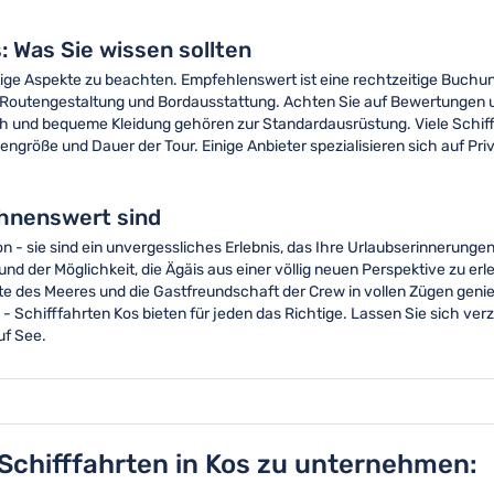
: Was Sie wissen sollten
htige Aspekte zu beachten. Empfehlenswert ist eine rechtzeitige Buchu
s, Routengestaltung und Bordausstattung. Achten Sie auf Bewertungen u
uch und bequeme Kleidung gehören zur Standardausrüstung. Viele Schi
pengröße und Dauer der Tour. Einige Anbieter spezialisieren sich auf Pr
ohnenswert sind
on - sie sind ein unvergessliches Erlebnis, das Ihre Urlaubserinnerung
 der Möglichkeit, die Ägäis aus einer völlig neuen Perspektive zu erl
ite des Meeres und die Gastfreundschaft der Crew in vollen Zügen gen
Schifffahrten Kos bieten für jeden das Richtige. Lassen Sie sich ver
uf See.
 Schifffahrten in Kos zu unternehmen: