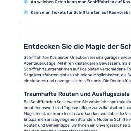
malerischen Küste.
An welchen Orten kann man Schifffahrten auf Kos 
Ganztagestouren auch bis zu 6-8 Stunden andauern 
Die Schifffahrten starten überwiegend vom Hafen vo
Kann man Tickets für Schifffahrten auf Kos vorab 
in Kardamena und Mastichari.
Ja, Sie können Tickets für Schifffahrten online oder ü
buchen, um Ihre Plätze zu garantieren.
Entdecken Sie die Magie der Sc
Schifffahrten Kos bieten Urlaubern ein einzigartiges Erleb
Abenteuerlustige. Mit ihren kristallklaren Gewässern, ma
Schifffahrtsunternehmen auf Kos bieten verschiedene Tou
Segelkreuzfahrten gibt es zahlreiche Möglichkeiten, die
ein sicheres und unvergessliches Erlebnis. Die Routen fü
Traumhafte Routen und Ausflugsziele 
Bei Schifffahrten Kos erwarten Sie zahlreiche spektakulä
empfehlenswert sind Tagesausflüge zur vulkanischen Ins
Möglichkeit, mehrere Inseln zu erkunden und dabei die V
Entspannen an abgelegenen Stränden. Moderne Schiffe v
Routen und Geheimtipps, um Ihnen ein unvergessliches Se