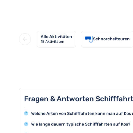
Entdecken Sie alle Schifffahrten
Alle Aktivitäten
Schnorcheltouren
18
Aktivitäten
TOP 8 Aktivitäten in Kos
Fragen & Antworten Schifffahr
Welche Arten von Schifffahrten kann man auf Ko
Auf Kos können Sie verschiedene Schifffahrten erleb
Wie lange dauern typische Schifffahrten auf Kos?
Nachbarinseln, Sonnenuntergangskreuzfahrten und B
Die meisten Schifffahrten auf Kos dauern zwischen 1