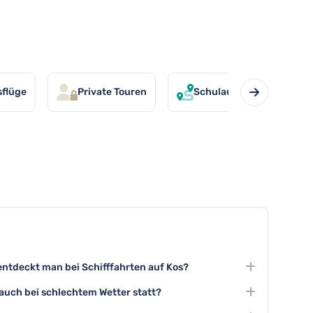
sflüge
Private Touren
Schulausflüge
A
ntdeckt man bei Schifffahrten auf Kos?
nnen Sie atemberaubende Küstenlandschaften,
 auch bei schlechtem Wetter statt?
seln wie Nisyros und interessante Felsenformationen
n werden Schifffahrten aus Sicherheitsgründen in der