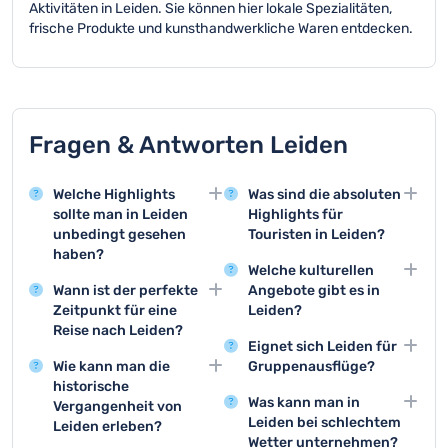
Aktivitäten in Leiden. Sie können hier lokale Spezialitäten,
frische Produkte und kunsthandwerkliche Waren entdecken.
Fragen & Antworten Leiden
Welche Highlights
Was sind die absoluten
sollte man in Leiden
Highlights für
unbedingt gesehen
Touristen in Leiden?
haben?
Die Top 3 Aktivitäten
Welche kulturellen
Leiden bietet zahlreiche
sind der Besuch des
Wann ist der perfekte
Angebote gibt es in
beeindruckende
Rijksmuseum van
Zeitpunkt für eine
Leiden?
Sehenswürdigkeiten
Oudheden, eine
Reise nach Leiden?
Leiden bietet
wie das Rijksmuseum
Grachtenfahrt und ein
Eignet sich Leiden für
Die beste Reisezeit für
hervorragende Museen
van Oudheden und den
Spaziergang durch die
Wie kann man die
Gruppenausflüge?
Leiden ist zwischen Mai
wie das Lakenhal
malerischen Burcht van
historische Altstadt mit
historische
Leiden ist ideal für
und September, wenn
Museum und das
Leiden. Diese
ihren
Was kann man in
Vergangenheit von
Gruppenausflüge mit
das Wetter mild ist und
Naturalis
historischen Orte
charakteristischen
Leiden bei schlechtem
Leiden erleben?
geführten
Sie die Stadt optimal
Biodiversiteitcentrum.
vermitteln einen
Gassen.
Wetter unternehmen?