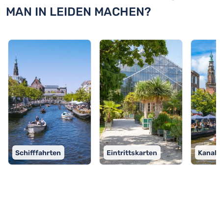
MAN IN LEIDEN MACHEN?
Schifffahrten
Eintrittskarten
Kanal
TOP 9 Aktivitäten in Leiden