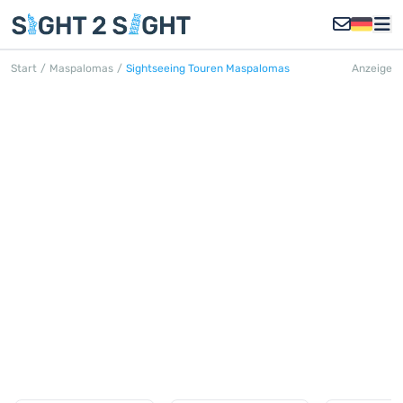
Start
/
Maspalomas
/
Sightseeing Touren Maspalomas
Anzeige
SIGHTSEEING TOUREN
MASPALOMAS
Entdecken Sie alle Sightseeing Touren
in Maspalomas