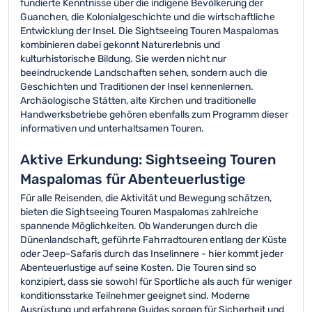
fundierte Kenntnisse über die indigene Bevölkerung der
Guanchen, die Kolonialgeschichte und die wirtschaftliche
Entwicklung der Insel. Die Sightseeing Touren Maspalomas
kombinieren dabei gekonnt Naturerlebnis und
kulturhistorische Bildung. Sie werden nicht nur
beeindruckende Landschaften sehen, sondern auch die
Geschichten und Traditionen der Insel kennenlernen.
Archäologische Stätten, alte Kirchen und traditionelle
Handwerksbetriebe gehören ebenfalls zum Programm dieser
informativen und unterhaltsamen Touren.
Aktive Erkundung: Sightseeing Touren
Maspalomas für Abenteuerlustige
Für alle Reisenden, die Aktivität und Bewegung schätzen,
bieten die Sightseeing Touren Maspalomas zahlreiche
spannende Möglichkeiten. Ob Wanderungen durch die
Dünenlandschaft, geführte Fahrradtouren entlang der Küste
oder Jeep-Safaris durch das Inselinnere - hier kommt jeder
Abenteuerlustige auf seine Kosten. Die Touren sind so
konzipiert, dass sie sowohl für Sportliche als auch für weniger
konditionsstarke Teilnehmer geeignet sind. Moderne
Ausrüstung und erfahrene Guides sorgen für Sicherheit und