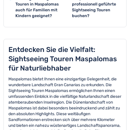
Maspalomas sind
dauern zwischen zwei
Touren in Maspalomas
professionell geführte
definitiv ein Muss für
und vier Stunden. Je
auch für Familien mit
Sightseeing Touren
jeden Besucher.
nach gewähltem
Kindern geeignet?
buchen?
Zusätzlich empfehlen
Programm und
Viele Sightseeing
Es gibt zahlreiche
wir den Besuch des
Interessenschwerpunkt
Touren in Maspalomas
professionelle Anbieter
Leuchtturms und des
kann die Dauer
sind familienfreundlich
für geführte
Palmitos Parks als
variieren.
gestaltet und bieten
Sightseeing Touren in
unvergessliche
spannende Erlebnisse
Maspalomas. Diese
Entdecken Sie die Vielfalt:
Attraktionen.
für Kinder. Die Touren
Touren werden von
Sightseeing Touren Maspalomas
werden meist
ortskundigen Guides
kindgerecht und
geleitet und bieten
für Naturliebhaber
abwechslungsreich
umfassende
konzipiert.
Informationen.
Maspalomas bietet Ihnen eine einzigartige Gelegenheit, die
wunderbare Landschaft Gran Canarias zu erkunden. Die
Sightseeing Touren Maspalomas ermöglichen Ihnen einen
umfassenden Einblick in die vielfältige Naturlandschaft dieser
atemberaubenden Inselregion. Die Dünenlandschaft von
Maspalomas ist dabei besonders beeindruckend und zählt zu
den absoluten Highlights. Diese weitläufigen
Sandformationen erstrecken sich über mehrere Kilometer
und bieten ein nahezu wüstenartiges Landschaftspanorama,