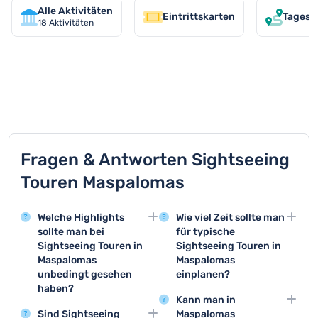
Alle Aktivitäten
Eintrittskarten
Tagesa
18
Aktivitäten
TOP 9 Aktivitäten in Maspalomas
Fragen & Antworten Sightseeing
Touren Maspalomas
Welche Highlights
Wie viel Zeit sollte man
sollte man bei
für typische
Sightseeing Touren in
Sightseeing Touren in
Maspalomas
Maspalomas
unbedingt gesehen
einplanen?
haben?
Die meisten Sightseeing
Kann man in
Die Dünen von
Touren in Maspalomas
Sind Sightseeing
Maspalomas