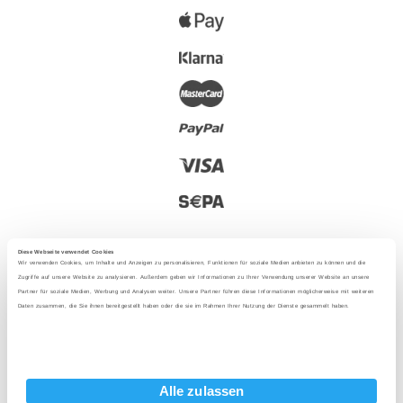
Diese Webseite verwendet Cookies
Wir verwenden Cookies, um Inhalte und Anzeigen zu personalisieren, Funktionen für soziale Medien anbieten zu können und die
Zugriffe auf unsere Website zu analysieren. Außerdem geben wir Informationen zu Ihrer Verwendung unserer Website an unsere
Partner für soziale Medien, Werbung und Analysen weiter. Unsere Partner führen diese Informationen möglicherweise mit weiteren
2025 - Mit Liebe aus Berlin
Daten zusammen, die Sie ihnen bereitgestellt haben oder die sie im Rahmen Ihrer Nutzung der Dienste gesammelt haben.
Sprache
:
Alle zulassen