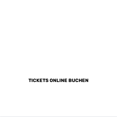
Landschaft sind
beliebte
Familienaktivitäten.
ALLE AKTIVITÄTEN IN
MEURSAULT ENTDECKEN
TICKETS ONLINE BUCHEN