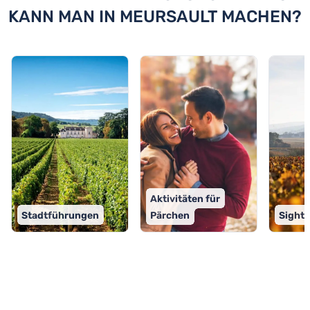
KANN MAN IN MEURSAULT MACHEN?
Aktivitäten für
Stadtführungen
Pärchen
Sight
TOP 9 Aktivitäten in Meursault