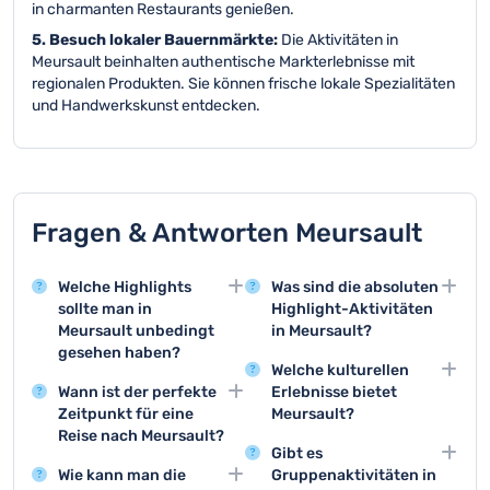
in charmanten Restaurants genießen.
5. Besuch lokaler Bauernmärkte:
Die Aktivitäten in
Meursault beinhalten authentische Markterlebnisse mit
regionalen Produkten. Sie können frische lokale Spezialitäten
und Handwerkskunst entdecken.
Fragen & Antworten Meursault
Welche Highlights
Was sind die absoluten
sollte man in
Highlight-Aktivitäten
Meursault unbedingt
in Meursault?
gesehen haben?
Die Top 3 Aktivitäten
Welche kulturellen
Meursault bietet mit
sind Weinverkostungen
Wann ist der perfekte
Erlebnisse bietet
seinen historischen
im Château de
Zeitpunkt für eine
Meursault?
Weinkellern und der
Meursault, geführte
Reise nach Meursault?
Meursault bietet
wunderschönen
Wanderungen durch die
Gibt es
Die beste Reisezeit für
kulturelle Highlights wie
Burgunderarchitektur
Weinberge und
Wie kann man die
Gruppenaktivitäten in
Meursault ist zwischen
Weinmuseen,