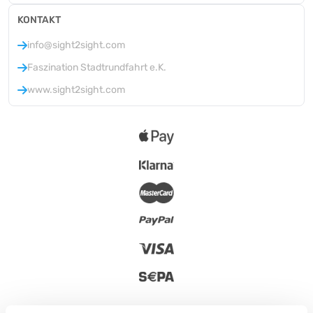
KONTAKT
info@sight2sight.com
Faszination Stadtrundfahrt e.K.
www.sight2sight.com