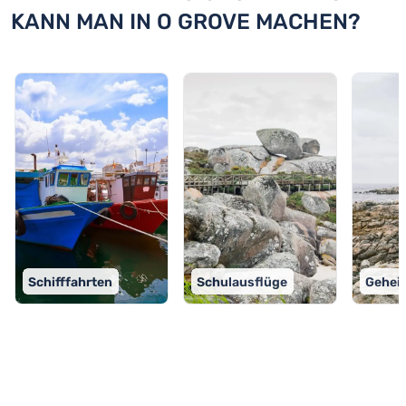
KANN MAN IN O GROVE MACHEN?
Schifffahrten
Schulausflüge
Gehei
TOP 9 Aktivitäten in O Grove