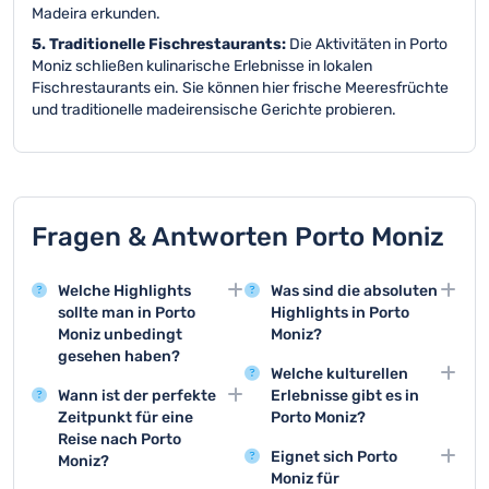
Madeira erkunden.
5. Traditionelle Fischrestaurants:
Die Aktivitäten in Porto
Moniz schließen kulinarische Erlebnisse in lokalen
Fischrestaurants ein. Sie können hier frische Meeresfrüchte
und traditionelle madeirensische Gerichte probieren.
Fragen & Antworten Porto Moniz
Welche Highlights
Was sind die absoluten
sollte man in Porto
Highlights in Porto
Moniz unbedingt
Moniz?
gesehen haben?
Die Top 3 Aktivitäten
Welche kulturellen
Die Naturpools von
sind das Schwimmen in
Wann ist der perfekte
Erlebnisse gibt es in
Porto Moniz sind eine
den Naturpools,
Zeitpunkt für eine
Porto Moniz?
absolute
Wanderungen auf den
Reise nach Porto
Das Kulturzentrum und
Sehenswürdigkeit, die
Levadas und der
Eignet sich Porto
Moniz?
das Meeresmuseum
man nicht verpassen
Besuch des
Moniz für