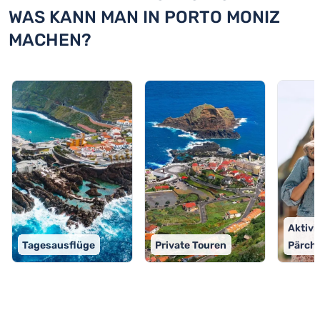
WAS KANN MAN IN PORTO MONIZ
MACHEN?
Aktivit
Tagesausflüge
Private Touren
Pärch
TOP 9 Aktivitäten in Porto Moniz