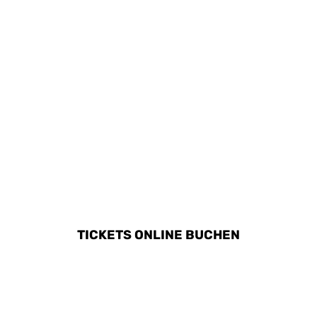
sehr beliebt.
ALLE AKTIVITÄTEN IN SAN
TEODORO ENTDECKEN
TICKETS ONLINE BUCHEN