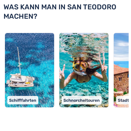
WAS KANN MAN IN SAN TEODORO
MACHEN?
Schifffahrten
Schnorcheltouren
Stadt
TOP 9 Aktivitäten in San Teodoro