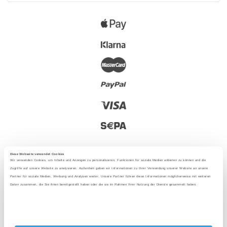
Diese Webseite verwendet Cookies
Wir verwenden Cookies, um Inhalte und Anzeigen zu personalisieren, Funktionen für soziale Medien anbieten zu können und die
Zugriffe auf unsere Website zu analysieren. Außerdem geben wir Informationen zu Ihrer Verwendung unserer Website an unsere
Partner für soziale Medien, Werbung und Analysen weiter. Unsere Partner führen diese Informationen möglicherweise mit weiteren
2025 - Mit Liebe aus Berlin
Daten zusammen, die Sie ihnen bereitgestellt haben oder die sie im Rahmen Ihrer Nutzung der Dienste gesammelt haben.
Sprache
: