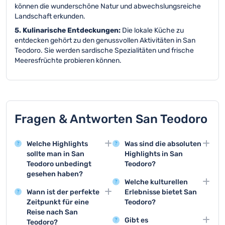
können die wunderschöne Natur und abwechslungsreiche
Landschaft erkunden.
5. Kulinarische Entdeckungen:
Die lokale Küche zu
entdecken gehört zu den genussvollen Aktivitäten in San
Teodoro. Sie werden sardische Spezialitäten und frische
Meeresfrüchte probieren können.
Fragen & Antworten San Teodoro
Welche Highlights
Was sind die absoluten
sollte man in San
Highlights in San
Teodoro unbedingt
Teodoro?
gesehen haben?
Die Top 3 Aktivitäten
Welche kulturellen
San Teodoro bietet
sind der Strand La Cinta,
Wann ist der perfekte
Erlebnisse bietet San
atemberaubende
Bootstouren zur Insel
Zeitpunkt für eine
Teodoro?
Naturlandschaften wie
Tavolara und
Reise nach San
Besuchen Sie lokale
den Strand La Cinta und
Schnorchelausflüge in
Gibt es
Teodoro?