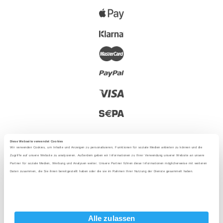
Diese Webseite verwendet Cookies
Wir verwenden Cookies, um Inhalte und Anzeigen zu personalisieren, Funktionen für soziale Medien anbieten zu können und die
Zugriffe auf unsere Website zu analysieren. Außerdem geben wir Informationen zu Ihrer Verwendung unserer Website an unsere
Partner für soziale Medien, Werbung und Analysen weiter. Unsere Partner führen diese Informationen möglicherweise mit weiteren
2025 - Mit Liebe aus Berlin
Daten zusammen, die Sie ihnen bereitgestellt haben oder die sie im Rahmen Ihrer Nutzung der Dienste gesammelt haben.
Sprache
:
Alle zulassen