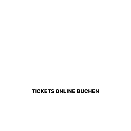
ALLE AKTIVITÄTEN IN
STANS ENTDECKEN
TICKETS ONLINE BUCHEN