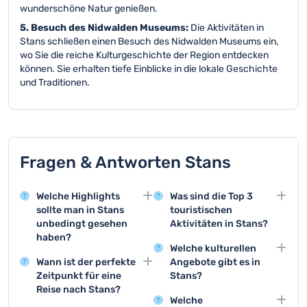
wunderschöne Natur genießen.
5. Besuch des Nidwalden Museums:
Die Aktivitäten in
Stans schließen einen Besuch des Nidwalden Museums ein,
wo Sie die reiche Kulturgeschichte der Region entdecken
können. Sie erhalten tiefe Einblicke in die lokale Geschichte
und Traditionen.
Fragen & Antworten Stans
Welche Highlights
Was sind die Top 3
sollte man in Stans
touristischen
unbedingt gesehen
Aktivitäten in Stans?
haben?
Die Stanserhorn-
Welche kulturellen
Stans bietet mit dem
Cabrio-Bahn, das
Wann ist der perfekte
Angebote gibt es in
Stanserhorn und dem
Winkelried-Museum und
Zeitpunkt für eine
Stans?
Winkelried-Denkmal
die historische Altstadt
Reise nach Stans?
Das Winkelried-Museum
zwei absolute Highlights
gehören zu den
Welche