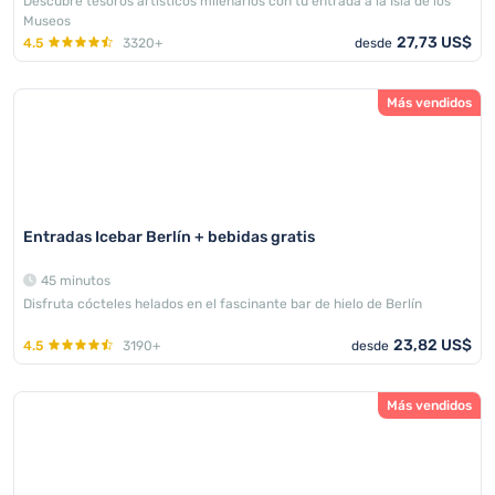
Descubre tesoros artísticos milenarios con tu entrada a la Isla de los
Museos
27,73 US$
4.5
3320+
desde
Más vendidos
Entradas Icebar Berlín + bebidas gratis
45 minutos
Disfruta cócteles helados en el fascinante bar de hielo de Berlín
23,82 US$
4.5
3190+
desde
Más vendidos