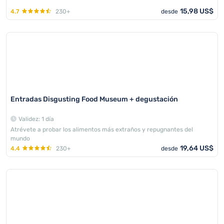
15,98 US$
4.7
230+
desde
Entradas Disgusting Food Museum + degustación
Validez: 1 día
Atrévete a probar los alimentos más extraños y repugnantes del
mundo
19,64 US$
4.4
230+
desde