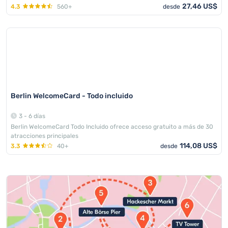
27,46 US$
4.3
560+
desde
Berlin WelcomeCard - Todo incluido
3 - 6 días
Berlin WelcomeCard Todo Incluido ofrece acceso gratuito a más de 30
atracciones principales
114,08 US$
3.3
40+
desde