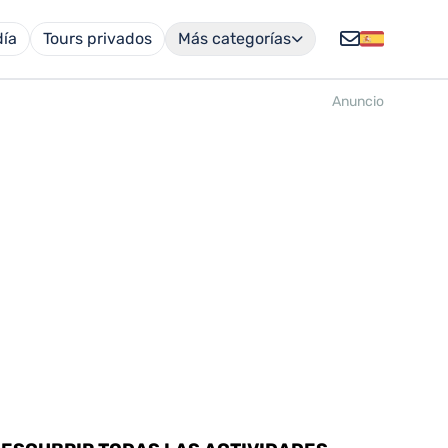
día
Tours privados
Más categorías
Anuncio