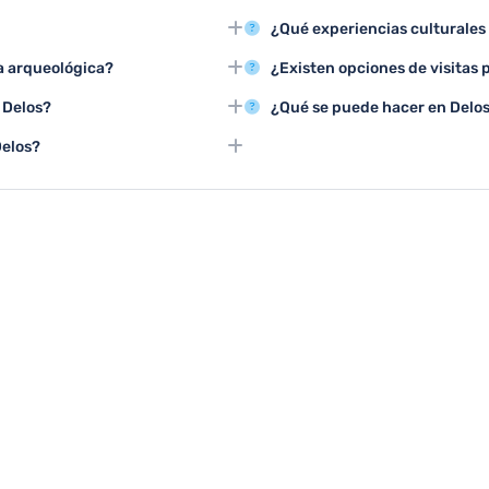
Templo de Apolo, la Terraza de
Las tres actividades principales 
¿Qué experiencias culturales 
resionante muestra de la
arqueológico y realizar un tour
vera y el verano, entre mayo y
Delos ofrece visitas al museo, 
isla.
a arqueológica?
¿Existen opciones de visitas 
iendo recorrer cómodamente los
griega y conferencias sobre la i
ratar una visita guiada con
Delos cuenta con tours especial
n Delos?
¿Qué se puede hacer en Delos
an detalladamente el significado
personalizadas y opciones de r
os por los senderos
En caso de mal tiempo, se puede
Delos?
 explorar el paisaje
conferencias sobre arqueología y
das para niños, participar en
de la isla.
dos interactivos que hacen la