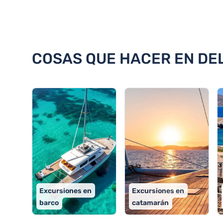
Descubra 18 cosas que hacer e
COSAS QUE HACER EN DEL
Excursiones en
Excursiones en
barco
catamarán