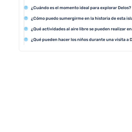
Los monumentos más destacados de Delos incluyen el 
¿Cuándo es el momento ideal para explorar Delos?
los Leones y la Casa de Dionisio, que ofrecen una imp
La mejor época para visitar Delos es durante la prima
arquitectura y la historia antigua.
¿Cómo puedo sumergirme en la historia de esta isl
septiembre, cuando el clima es cálido y seco, permit
Para conocer la historia de Delos, se recomienda cont
sitios arqueológicos.
¿Qué actividades al aire libre se pueden realizar e
arqueólogos expertos o utilizar audioguías que explic
Las principales actividades al aire libre incluyen pase
de cada monumento.
¿Qué pueden hacer los niños durante una visita a 
arqueológicos, fotografiar los monumentos históricos y
Las familias pueden realizar visitas educativas adapta
mediterráneo de la isla.
talleres arqueológicos infantiles y disfrutar de recorri
historia divertida.