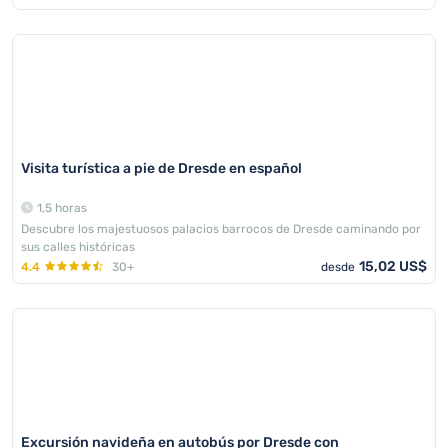
Visita turística a pie de Dresde en español
1,5 horas
Descubre los majestuosos palacios barrocos de Dresde caminando por
sus calles históricas
15,02 US$
4.4
30+
desde
Excursión navideña en autobús por Dresde con