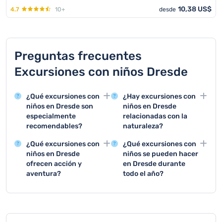
10,38 US$
4.7
10+
desde
Preguntas frecuentes
Excursiones con niños Dresde
¿Qué excursiones con
¿Hay excursiones con
niños en Dresde son
niños en Dresde
especialmente
relacionadas con la
recomendables?
naturaleza?
Los destinos de
Las excursiones
¿Qué excursiones con
¿Qué excursiones con
excursión más
relacionadas con la
niños en Dresde
niños se pueden hacer
populares para los niños
naturaleza con niños en
ofrecen acción y
en Dresde durante
en Dresde son el zoo de
Dresde incluyen una
aventura?
todo el año?
Dresde, el Museo Infantil
visita al zoo, al jardín
Entre las excursiones
Entre las excursiones
y el parque ferroviario
botánico o a la reserva
llenas de acción con
con niños en Dresde
del Gran Jardín.
de caza de Moritzburg.
niños en Dresde se
que pueden reservarse
incluyen el bosque de
durante todo el año