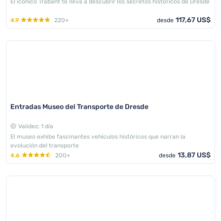
El icónico Trabant te lleva a descubrir los secretos históricos de Dresde
117,67 US$
4.9
220+
desde
Entradas Museo del Transporte de Dresde
Validez: 1 día
El museo exhibe fascinantes vehículos históricos que narran la
evolución del transporte
13,87 US$
4.6
200+
desde