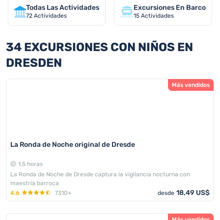
Todas Las Actividades
Excursiones En Barco
72
Actividades
15
Actividades
34 EXCURSIONES CON NIÑOS EN
DRESDEN
Más vendidos
La Ronda de Noche original de Dresde
1,5 horas
La Ronda de Noche de Dresde captura la vigilancia nocturna con
maestría barroca
18,49 US$
4.6
7310+
desde
Más vendidos