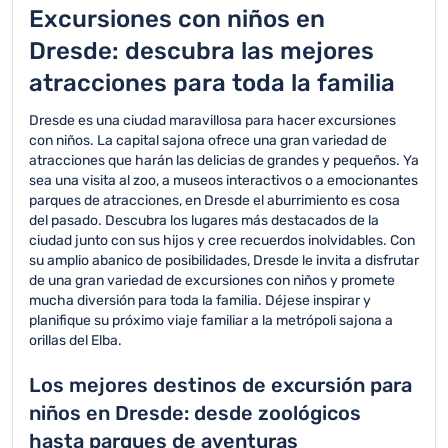
escalada de Dresde, el
figuran el parque infantil
Excursiones con niños en
circuito de cuerdas
cubierto Kidsplanet, el
Dresde: descubra las mejores
altas en el Großer
Museo Infantil y las
Garten o un paseo en
Colecciones Técnicas.
atracciones para toda la familia
canoa por el Elba.
Dresde es una ciudad maravillosa para hacer excursiones
con niños. La capital sajona ofrece una gran variedad de
atracciones que harán las delicias de grandes y pequeños. Ya
sea una visita al zoo, a museos interactivos o a emocionantes
parques de atracciones, en Dresde el aburrimiento es cosa
del pasado. Descubra los lugares más destacados de la
ciudad junto con sus hijos y cree recuerdos inolvidables. Con
su amplio abanico de posibilidades, Dresde le invita a disfrutar
de una gran variedad de excursiones con niños y promete
mucha diversión para toda la familia. Déjese inspirar y
planifique su próximo viaje familiar a la metrópoli sajona a
orillas del Elba.
Los mejores destinos de excursión para
niños en Dresde: desde zoológicos
hasta parques de aventuras