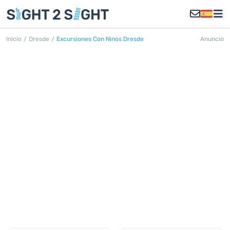
Inicio
/
Dresde
/
Excursiones Con Ninos Dresde
Anuncio
EXCURSIONES CON NIÑOS
DRESDE
Descubra todas las excursiones con
niños en Dresden