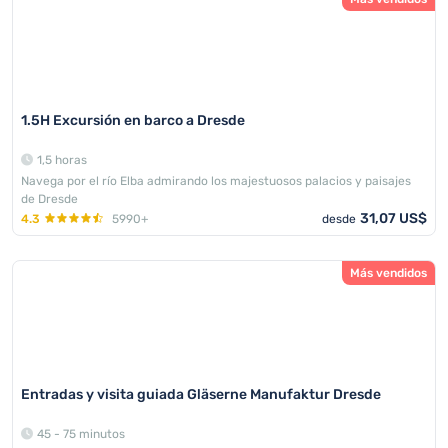
1.5H Excursión en barco a Dresde
1,5 horas
Navega por el río Elba admirando los majestuosos palacios y paisajes
de Dresde
31,07 US$
4.3
5990+
desde
Más vendidos
Entradas y visita guiada Gläserne Manufaktur Dresde
45 - 75 minutos