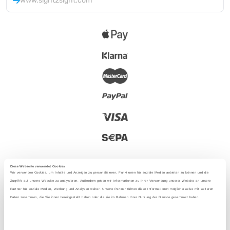
www.sight2sight.com
Diese Webseite verwendet Cookies
Wir verwenden Cookies, um Inhalte und Anzeigen zu personalisieren, Funktionen für soziale Medien anbieten zu können und die
Zugriffe auf unsere Website zu analysieren. Außerdem geben wir Informationen zu Ihrer Verwendung unserer Website an unsere
Partner für soziale Medien, Werbung und Analysen weiter. Unsere Partner führen diese Informationen möglicherweise mit weiteren
2025 - Con amor desde Berlín
Daten zusammen, die Sie ihnen bereitgestellt haben oder die sie im Rahmen Ihrer Nutzung der Dienste gesammelt haben.
Idioma
: