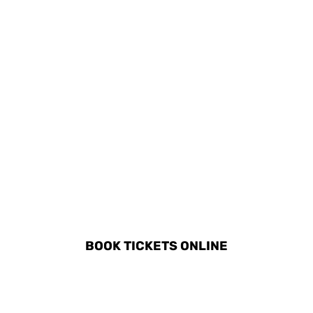
pequeños.
DISCOVER ALL ACTIVITIES
IN EISENSTADT
BOOK TICKETS ONLINE