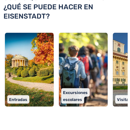
¿QUÉ SE PUEDE HACER EN
EISENSTADT?
Excursiones
Entradas
escolares
Visitas
TOP 9 actividades en Eisenstadt