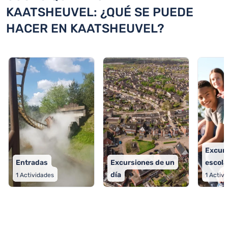
KAATSHEUVEL: ¿QUÉ SE PUEDE
HACER EN KAATSHEUVEL?
Excur
Entradas
Excursiones de un
escola
día
1
Actividades
1
Activi
TOP 9 actividades en Kaatsheuvel