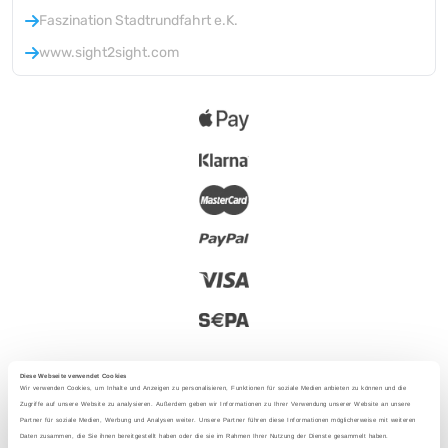
Faszination Stadtrundfahrt e.K.
www.sight2sight.com
Diese Webseite verwendet Cookies
Wir verwenden Cookies, um Inhalte und Anzeigen zu personalisieren, Funktionen für soziale Medien anbieten zu können und die
Zugriffe auf unsere Website zu analysieren. Außerdem geben wir Informationen zu Ihrer Verwendung unserer Website an unsere
Partner für soziale Medien, Werbung und Analysen weiter. Unsere Partner führen diese Informationen möglicherweise mit weiteren
2025 - Con amor desde Berlín
Daten zusammen, die Sie ihnen bereitgestellt haben oder die sie im Rahmen Ihrer Nutzung der Dienste gesammelt haben.