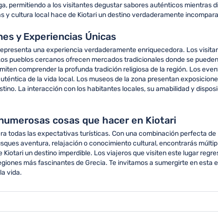
ga, permitiendo a los visitantes degustar sabores auténticos mientras 
as y cultura local hace de Kiotari un destino verdaderamente incompara
ones y Experiencias Únicas
al representa una experiencia verdaderamente enriquecedora. Los visitan
 Los pueblos cercanos ofrecen mercados tradicionales donde se pueden 
rmiten comprender la profunda tradición religiosa de la región. Los even
uténtica de la vida local. Los museos de la zona presentan exposiciones
stino. La interacción con los habitantes locales, su amabilidad y dispos
numerosas cosas que hacer en Kiotari
a todas las expectativas turísticas. Con una combinación perfecta de hi
sques aventura, relajación o conocimiento cultural, encontrarás múltipl
e Kiotari un destino imperdible. Los viajeros que visiten este lugar regr
giones más fascinantes de Grecia. Te invitamos a sumergirte en esta 
a vida.