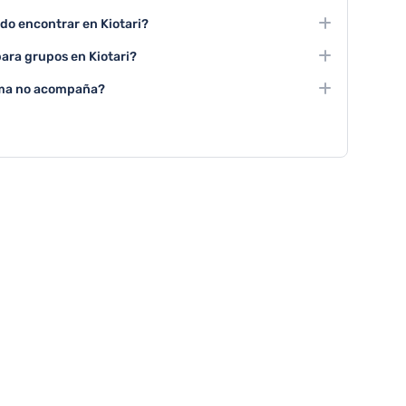
sticas son los tours de degustación de vinos locales,
do encontrar en Kiotari?
visitas a sitios arqueológicos.
anía tradicional, representaciones folklóricas, conciertos
ara grupos en Kiotari?
tran la rica herencia cultural.
 tours organizados, rutas de senderismo, eventos
lima no acompaña?
máticas adaptadas a diferentes intereses.
itar museos locales, participar en talleres de cocina
 realizar compras en tiendas tradicionales.