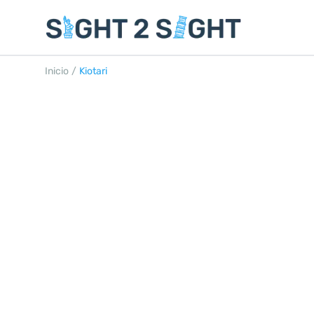
Inicio
/
Kiotari
KIOTARI