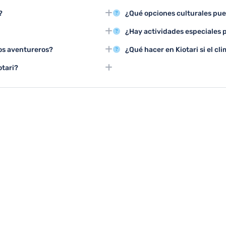
icos como el Templo de
Las principales atracciones turí
?
¿Qué opciones culturales pue
fascinante visión del patrimonio
excursiones a playas vírgenes y 
ar Kiotari, con temperaturas
Kiotari ofrece talleres de artes
¿Hay actividades especiales p
de sus playas y actividades al
locales y exposiciones que mues
tar tours guiados que narran la
Los grupos pueden disfrutar de
los aventureros?
¿Qué hacer en Kiotari si el c
das.
gastronómicos y excursiones te
yak y excursiones por la costa,
En días lluviosos, se pueden vis
otari?
tradicional, disfrutar de spas y
ques infantiles, excursiones
as.