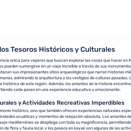
los Tesoros Históricos y Culturales
encia única para viajeros que buscan explorar las cosas que hacer en Ki
tes pueden sumergirse en un viaje increíble a través de sus monumento
estacan sus impresionantes sitios arqueológicos que narran historias mil
anas, admirando la arquitectura y los vestigios de culturas pasadas. L
a histórica de esta región. Además, los amantes de la historia encontra
nvirtiendo cada paseo en una experiencia educativa y emocionante.
turales y Actividades Recreativas Imperdibles
rimonio histórico, sino que también ofrecen experiencias naturales espe
actividades acuáticas y momentos de relajación absoluta. Los amantes d
saje mediterráneo se despliega con toda su magnificencia, permitiendo
n de flora y fauna local, y los paseos en kayak son algunas de las acti