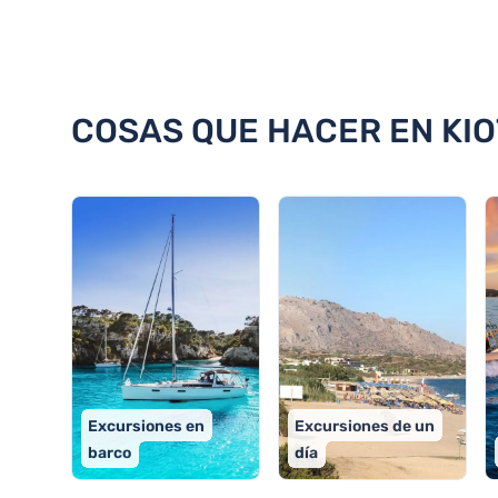
Descubra 18 cosas que hacer en
COSAS QUE HACER EN KIO
Excursiones en
Excursiones de un
barco
día