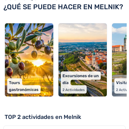
¿QUÉ SE PUEDE HACER EN MELNIK?
Excursiones de un
Tours
día
Visita
gastronómicas
2
Actividades
2
Activ
TOP 2 actividades en Melnik