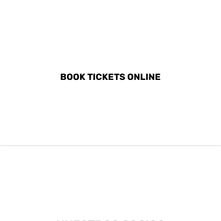
DISCOVER ALL ACTIVITIES
IN MELNIK
BOOK TICKETS ONLINE