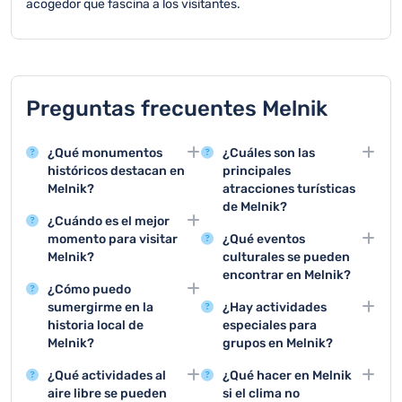
acogedor que fascina a los visitantes.
Preguntas frecuentes Melnik
¿Qué monumentos
¿Cuáles son las
históricos destacan en
principales
Melnik?
atracciones turísticas
de Melnik?
Melnik cuenta con
¿Cuándo es el mejor
impresionantes casas
Las principales
momento para visitar
¿Qué eventos
históricas de
atracciones son la
Melnik?
culturales se pueden
arquitectura tradicional
arquitectura histórica,
encontrar en Melnik?
El verano y principios de
búlgara y la Iglesia de
las bodegas
¿Cómo puedo
otoño son ideales para
Melnik ofrece festivales
San Nicolás, que son
tradicionales, los
sumergirme en la
¿Hay actividades
visitar Melnik, con
de vino, exposiciones de
monumentos
recorridos por viñedos y
historia local de
especiales para
temperaturas
arte local, conciertos
arquitectónicos únicos
las caminatas por el
Melnik?
grupos en Melnik?
agradables y la
tradicionales y
del siglo XIX.
paisaje montañoso.
Visitando el Museo de
Los grupos pueden
posibilidad de disfrutar
representaciones de
¿Qué actividades al
¿Qué hacer en Melnik
Historia Local y
disfrutar de recorridos
de la vendimia y los
danzas folklóricas
aire libre se pueden
si el clima no