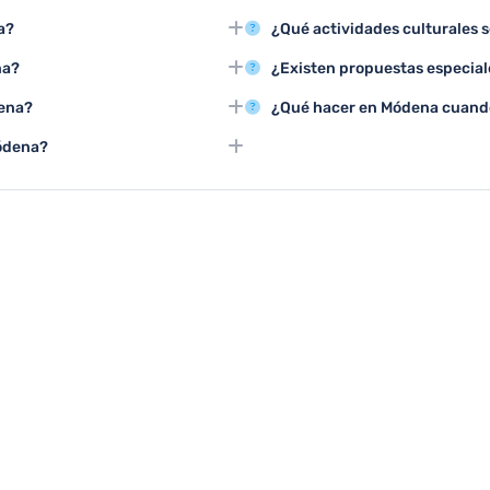
, Patrimonio de la Humanidad
Visitar una fábrica de vinagre b
a?
¿Qué actividades culturales 
s arquitectónicas que reflejan la
museos de automóviles son las t
ra visitar Módena, con
El Teatro Municipal, los concie
na?
¿Existen propuestas especia
sfrutar plenamente de sus
en galerías de arte ofrecen una 
ndo tours guiados por el centro
Las bodegas y fábricas de vina
dena?
¿Qué hacer en Módena cuand
cinante historia de la ciudad.
degustaciones, y los museos ti
cundantes ofrecen excelentes
Los museos como el Museo Enzo 
Módena?
a naturaleza.
cubiertos son excelentes alterna
le son lugares perfectos para
spacios de juego.