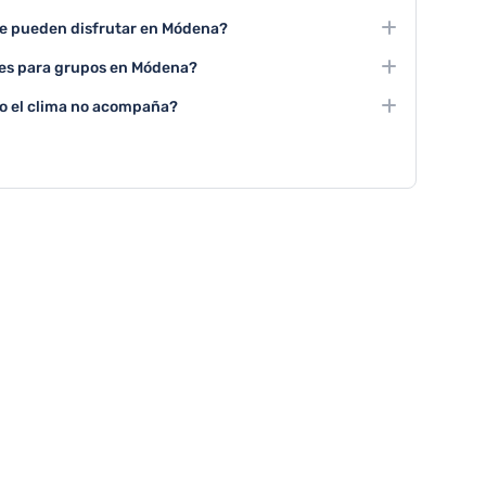
alsámico, recorrer el centro histórico y conocer los
se pueden disfrutar en Módena?
res actividades turísticas imprescindibles.
rtos en la Piazza Grande y las exposiciones temporales
les para grupos en Módena?
rica experiencia cultural.
gre balsámico ofrecen tours grupales con
o el clima no acompaña?
enen programas especiales para grupos.
Ferrari, el Palazzo dei Musei y los centros comerciales
tivas para días lluviosos.