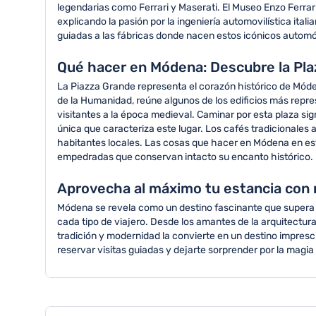
legendarias como Ferrari y Maserati. El Museo Enzo Ferrari
explicando la pasión por la ingeniería automovilística ital
guiadas a las fábricas donde nacen estos icónicos automó
Qué hacer en Módena: Descubre la Pla
La Piazza Grande representa el corazón histórico de Mód
de la Humanidad, reúne algunos de los edificios más repres
visitantes a la época medieval. Caminar por esta plaza sign
única que caracteriza este lugar. Los cafés tradicionales a
habitantes locales. Las cosas que hacer en Módena en est
empedradas que conservan intacto su encanto histórico.
Aprovecha al máximo tu estancia con
Módena se revela como un destino fascinante que supera to
cada tipo de viajero. Desde los amantes de la arquitectu
tradición y modernidad la convierte en un destino impresc
reservar visitas guiadas y dejarte sorprender por la mag