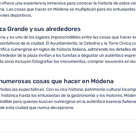
 ofrece una experiencia inmersiva para conocer la historia de estos veh
iana. Las cosas que hacer en Módena se multiplican para los entusiastas 
viles deportivos.
za Grande y sus alrededores
ena y es uno de los lugares imprescindibles entre las cosas que hacer
entativos de la ciudad. El Ayuntamiento, la Catedral y la Torre Cívica
ifica sumergirse en siglos de historia italiana, admirando los detalles d
lrededor de la plaza invitan a los turistas a degustar un auténtico espre
a zona incluyen fotografiar los monumentos, comprar souvenirs en las t
 numerosas cosas que hacer en Módena
das las expectativas. Con su rica historia, patrimonio cultural incomp
ra histórica hasta los entusiastas de la gastronomía y los motores, Mó
indible para quienes buscan sumergirse en la auténtica esencia italian
ia de esta ciudad que nunca decepciona.