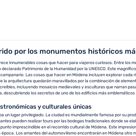
rido por los monumentos históricos m
 ofrece innumerables cosas que hacer para viajeros curiosos. Entre lo
eclarado Patrimonio de la Humanidad por la UNESCO. Este magnífico edif
 campanario. Las cosas que hacer en Módena incluyen explorar cada ri
 de la arquitectura quedarán maravillados por la combinación de eleme
creíbles, incluyendo mosaicos medievales y esculturas que narran pasaj
ves, descubriendo los secretos de uno de los edificios más emblemáticos
stronómicas y culturales únicas
a un lugar privilegiado. La ciudad es mundialmente famosa por su pro
antes pueden realizar tours por las bodegas tradicionales donde se el
punto imprescindible en el recorrido cultural de Módena. Este impresio
la época. Los amantes del automovilismo encontrarán en Módena otro mo