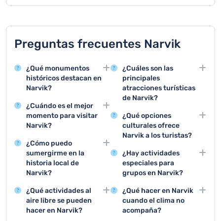
Preguntas frecuentes Narvik
¿Qué monumentos
¿Cuáles son las
históricos destacan en
principales
Narvik?
atracciones turísticas
de Narvik?
El Museo de Guerra de
¿Cuándo es el mejor
Narvik y el Monumento
Visitar el Museo de
momento para visitar
¿Qué opciones
de la Guerra son lugares
Guerra, hacer esquí en
Narvik?
culturales ofrece
imprescindibles para
Narvikfjellet y realizar
Narvik a los turistas?
El verano ofrece días
conocer la historia de la
un crucero por los
¿Cómo puedo
interminables con sol de
El Museo de Guerra,
ciudad durante la
fiordos son las tres
sumergirme en la
¿Hay actividades
medianoche, mientras
exposiciones locales y
Segunda Guerra
actividades turísticas
historia local de
especiales para
que el invierno es ideal
eventos culturales
Mundial.
más recomendadas.
Narvik?
grupos en Narvik?
para ver la aurora boreal
tradicionales noruegos
Visitando el Museo de
Tours guiados de
y practicar deportes de
son algunas de las
¿Qué actividades al
¿Qué hacer en Narvik
Guerra de Narvik y
historia, excursiones de
nieve.
principales opciones
aire libre se pueden
cuando el clima no
realizando tours guiados
esquí en grupo y
culturales de la ciudad.
hacer en Narvik?
acompaña?
que explican los
cruceros por los fiordos