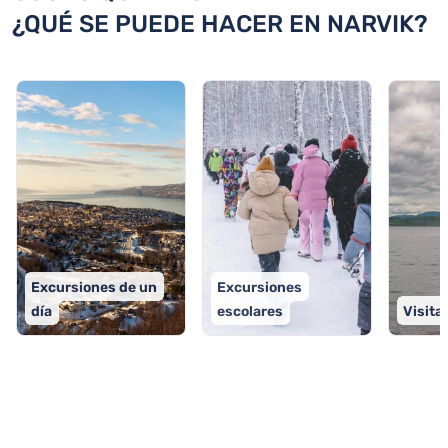
¿QUÉ SE PUEDE HACER EN NARVIK?
Excursiones de un
Excursiones
día
escolares
Visita
TOP 9 actividades en Narvik