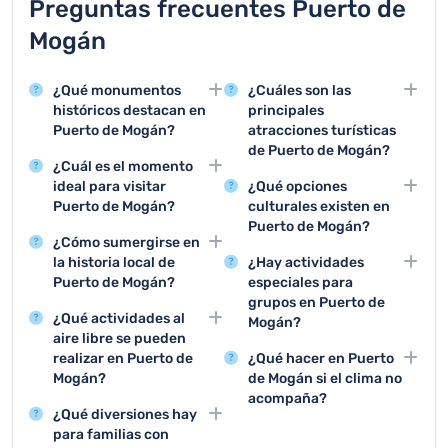
Preguntas frecuentes Puerto de
Mogán
¿Qué monumentos
¿Cuáles son las
históricos destacan en
principales
Puerto de Mogán?
atracciones turísticas
de Puerto de Mogán?
Puerto de Mogán
¿Cuál es el momento
cuenta con la Iglesia de
Las principales
ideal para visitar
¿Qué opciones
Nuestra Señora del
atracciones son los
Puerto de Mogán?
culturales existen en
Carmen, un monumento
paseos en barco, el
Puerto de Mogán?
El mejor período para
histórico emblemático
mercadillo de los
¿Cómo sumergirse en
visitar Puerto de Mogán
Puerto de Mogán ofrece
del siglo XIX, y varios
viernes y los tours por
la historia local de
¿Hay actividades
es entre mayo y
exposiciones de arte
edificios tradicionales
los canales conocidos
Puerto de Mogán?
especiales para
octubre, cuando el clima
local, conciertos
canarios que reflejan la
como la Pequeña
grupos en Puerto de
Para conocer la historia
es cálido y soleado,
tradicionales,
arquitectura local.
¿Qué actividades al
Venecia.
Mogán?
de Puerto de Mogán, se
ideal para disfrutar de
degustaciones
aire libre se pueden
recomienda visitar el
Los grupos pueden
sus playas y actividades
gastronómicas y visitas
realizar en Puerto de
¿Qué hacer en Puerto
Museo Municipal y
disfrutar de tours
al aire libre.
guiadas con contenido
Mogán?
de Mogán si el clima no
realizar visitas guiadas
náuticos, excursiones
histórico.
acompaña?
Puerto de Mogán ofrece
que explican el origen
de buceo, rutas de
¿Qué diversiones hay
snorkel, kayak, paseos
En días lluviosos, se
pesquero y agrícola del
senderismo y
para familias con
en barco, senderismo
pueden visitar museos,