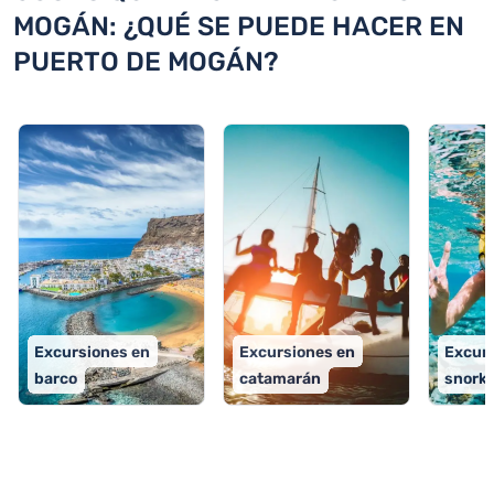
MOGÁN: ¿QUÉ SE PUEDE HACER EN
PUERTO DE MOGÁN?
Excursiones en
Excursiones en
Excur
barco
catamarán
snorke
TOP 9 actividades en Puerto de Mogán