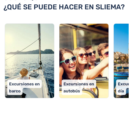
¿QUÉ SE PUEDE HACER EN SLIEMA?
Excursiones en
Excursiones en
Excurs
barco
autobús
día
TOP 9 actividades en Sliema