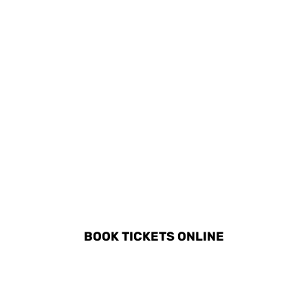
DISCOVER ALL ACTIVITIES
IN SLIEMA
BOOK TICKETS ONLINE