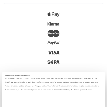
Diese Webseite verwendet Cookies
Wir verwenden Cookies, um Inhalte und Anzeigen zu personalisieren, Funktionen für soziale Medien anbieten zu können und die
Zugriffe auf unsere Website zu analysieren. Außerdem geben wir Informationen zu Ihrer Verwendung unserer Website an unsere
Partner für soziale Medien, Werbung und Analysen weiter. Unsere Partner führen diese Informationen möglicherweise mit weiteren
2025 - Con amor desde Berlín
Daten zusammen, die Sie ihnen bereitgestellt haben oder die sie im Rahmen Ihrer Nutzung der Dienste gesammelt haben.
Idioma
: