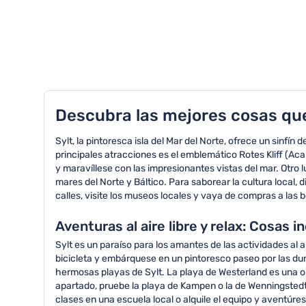
TOP 8 actividades en Sylt
Descubra las mejores cosas que 
Sylt, la pintoresca isla del Mar del Norte, ofrece un sinf
principales atracciones es el emblemático Rotes Kliff (Aca
y maravíllese con las impresionantes vistas del mar. Otro 
mares del Norte y Báltico. Para saborear la cultura local,
calles, visite los museos locales y vaya de compras a las b
Aventuras al aire libre y relax: Cosas 
Sylt es un paraíso para los amantes de las actividades al air
bicicleta y embárquese en un pintoresco paseo por las duna
hermosas playas de Sylt. La playa de Westerland es una op
apartado, pruebe la playa de Kampen o la de Wenningstedt
clases en una escuela local o alquile el equipo y aventúre