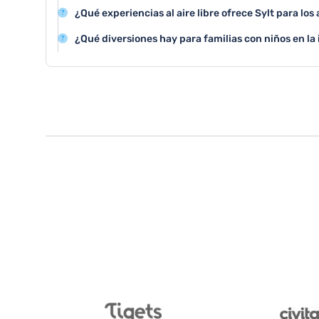
Para conocer la historia de Sylt, se recomienda visitar 
¿Qué experiencias al aire libre ofrece Sylt para lo
visitas guiadas que explican el desarrollo histórico de l
Sylt permite realizar senderismo por sus dunas, practic
¿Qué diversiones hay para familias con niños en la 
observar la fauna y flora marina en sus impresionante
Las familias pueden disfrutar de parques infantiles, e
poni, actividades en la playa y visitas al acuario marino