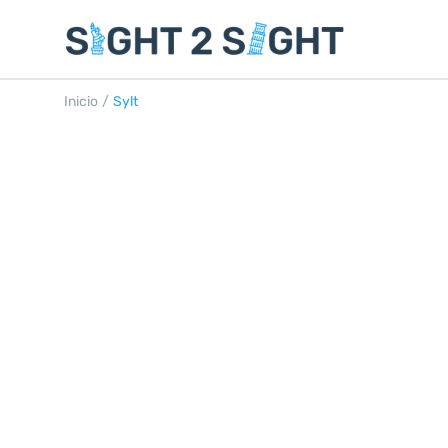
Inicio
/
Sylt
SYLT