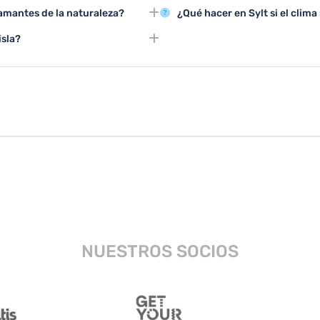
el Museo de la Isla y participar en
Los grupos pueden disfrutar de 
s amantes de la naturaleza?
¿Qué hacer en Sylt si el cli
a región.
senderismo guiadas y actividad
ar kitesurf, pasear en bicicleta y
En días lluviosos, se pueden vis
isla?
s paisajes costeros.
de cocina local y disfrutar de a
xcursiones a granjas, paseos en
.
NUESTROS SOCIOS