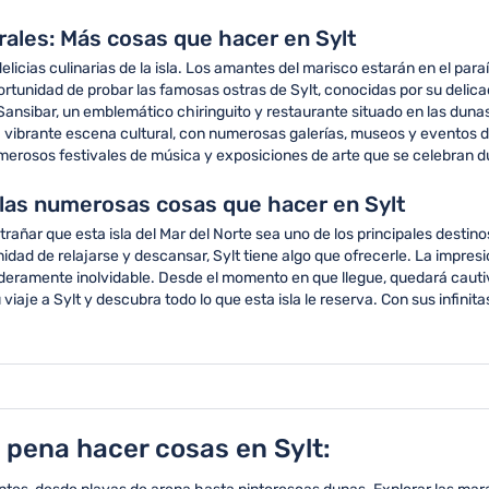
urales: Más cosas que hacer en Sylt
elicias culinarias de la isla. Los amantes del marisco estarán en el para
ortunidad de probar las famosas ostras de Sylt, conocidas por su delic
 Sansibar, un emblemático chiringuito y restaurante situado en las duna
a vibrante escena cultural, con numerosas galerías, museos y eventos du
os numerosos festivales de música y exposiciones de arte que se celebran
las numerosas cosas que hacer en Sylt
trañar que esta isla del Mar del Norte sea uno de los principales destin
nidad de relajarse y descansar, Sylt tiene algo que ofrecerle. La impresi
deramente inolvidable. Desde el momento en que llegue, quedará cautiv
je a Sylt y descubra todo lo que esta isla le reserva. Con sus infinitas
 pena hacer cosas en Sylt: