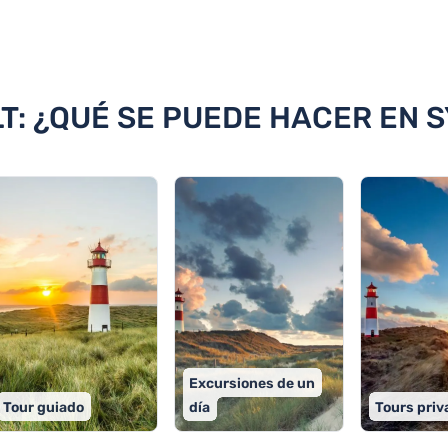
 Sylt
T: ¿QUÉ SE PUEDE HACER EN S
Excursiones de un
Tour guiado
día
Tours pri