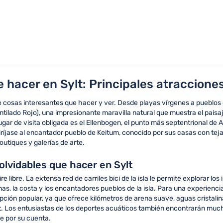
hacer en Sylt: Principales atracciones
ín de cosas interesantes que hacer y ver. Desde playas vírgenes a pueblo
ntilado Rojo), una impresionante maravilla natural que muestra el paisaj
lugar de visita obligada es el Ellenbogen, el punto más septentrional d
 diríjase al encantador pueblo de Keitum, conocido por sus casas con te
outiques y galerías de arte.
inolvidables que hacer en Sylt
e libre. La extensa red de carriles bici de la isla le permite explorar lo
s, la costa y los encantadores pueblos de la isla. Para una experiencia
ción popular, ya que ofrece kilómetros de arena suave, aguas cristali
. Los entusiastas de los deportes acuáticos también encontrarán muchas
se por su cuenta.