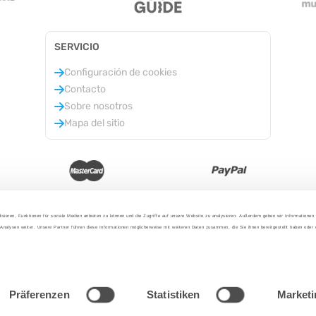
SERVICIO
Configuración de cookies
Contacto
Sobre nosotros
Mapa del sitio
isieren, Funktionen für soziale Medien anbieten zu können und die Zugriffe auf unsere Website zu analysieren. Außerdem geben wir Informationen
Analysen weiter. Unsere Partner führen diese Informationen möglicherweise mit weiteren Daten zusammen, die Sie ihnen bereitgestellt haben oder
2025 - Con amor desde Berlín
Präferenzen
Statistiken
Marketi