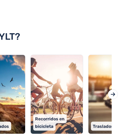
YLT?
Recorridos en
vados
bicicleta
Traslados