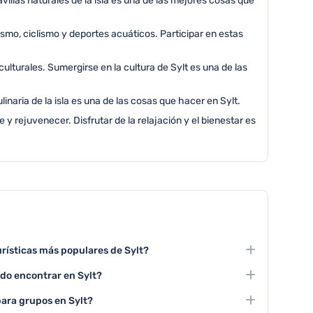
illas naturales de la isla es una de las mejores cosas que
smo, ciclismo y deportes acuáticos. Participar en estas
culturales. Sumergirse en la cultura de Sylt es una de las
inaria de la isla es una de las cosas que hacer en Sylt.
e y rejuvenecer. Disfrutar de la relajación y el bienestar es
urísticas más populares de Sylt?
 turísticas son relajarse en sus playas de arena blanca,
do encontrar en Sylt?
isfrutar de la gastronomía local.
bre, exposiciones de arte local, festivales de música y
para grupos en Sylt?
an la rica cultura de la región.