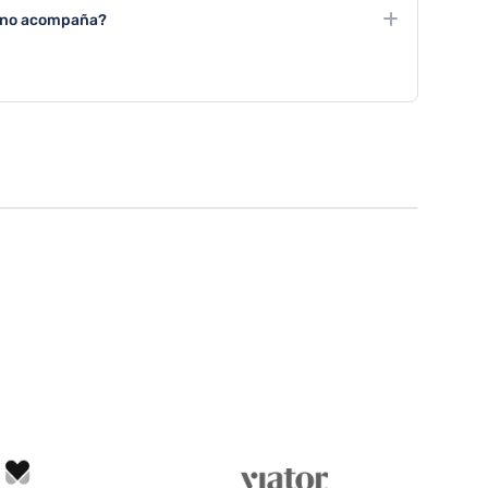
tours en bicicleta, excursiones gastronómicas, rutas de
ma no acompaña?
es de team building en entornos naturales.
itar museos, spas, centros comerciales, realizar talleres
ctividades de interior como centros de bienestar.