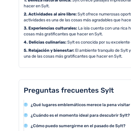
1. Belleza natural única:
Sylt ofrece paisajes impresiona
hacer en Sylt.
2. Actividades al aire libre:
Sylt ofrece numerosas oportu
actividades es una de las cosas más agradables que hacer
3. Experiencias culturales:
La isla cuenta con una rica h
cosas más gratificantes que hacer en Sylt.
4. Delicias culinarias:
Sylt es conocida por su excelente c
5. Relajación y bienestar:
El ambiente tranquilo de Sylt y
una de las cosas más gratificantes que hacer en Sylt.
Preguntas frecuentes Sylt
¿Qué lugares emblemáticos merece la pena visitar 
Los monumentos más destacados de Sylt incluyen el fa
¿Cuándo es el momento ideal para descubrir Sylt?
Norte y las características casas de junco típicas de la 
La mejor época para visitar Sylt es durante el verano, 
¿Cómo puedo sumergirme en el pasado de Sylt?
clima es más cálido y se pueden disfrutar plenamente la