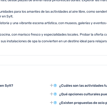
ntes, desde playas de arena hasta pintorescas dunas. Explorar las marav
nidades para los amantes de las actividades al aire libre, como senderi
 en Sylt.
istoria y una vibrante escena artística, con museos, galerías y eventos 
ocina, con marisco fresco y especialidades locales. Probar la oferta cul
 sus instalaciones de spa la convierten en un destino ideal para relajars
en Sylt?
¿Cuáles son las actividades t
ro de List, el museo del Mar del
Las tres principales actividades
¿Qué opciones culturales pue
isla.
practicar deportes acuáticos y d
entre junio y agosto, cuando el
Sylt ofrece conciertos al aire li
¿Existen propuestas de ocio 
s actividades al aire libre.
eventos tradicionales que muestr