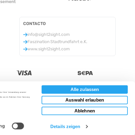
CONTACTO
info@sight2sight.com
Faszination Stadtrundfahrt e.K.
www.sight2sight.com
Alle zulassen
 zu Ihrer Verwendung unserer
Moneda
:
 die sie im Rahmen Ihrer Nutzung
Auswahl erlauben
Ablehnen
ng
Details zeigen