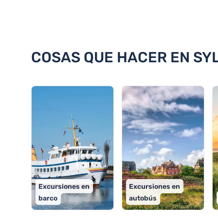
Descubra 18 cosas que hacer en
COSAS QUE HACER EN SYL
Excursiones en
Excursiones en
barco
autobús