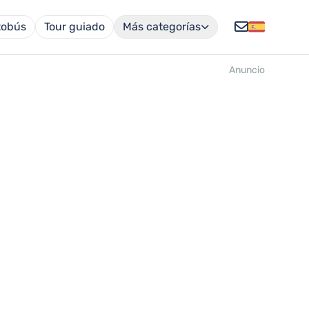
tobús
Tour guiado
Más categorías
Anuncio