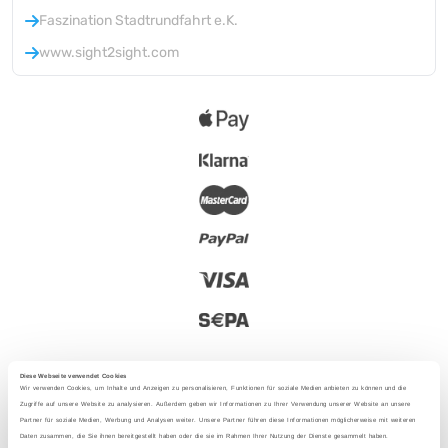
Faszination Stadtrundfahrt e.K.
www.sight2sight.com
Diese Webseite verwendet Cookies
Wir verwenden Cookies, um Inhalte und Anzeigen zu personalisieren, Funktionen für soziale Medien anbieten zu können und die
Zugriffe auf unsere Website zu analysieren. Außerdem geben wir Informationen zu Ihrer Verwendung unserer Website an unsere
Partner für soziale Medien, Werbung und Analysen weiter. Unsere Partner führen diese Informationen möglicherweise mit weiteren
2025 - Con amor desde Berlín
Daten zusammen, die Sie ihnen bereitgestellt haben oder die sie im Rahmen Ihrer Nutzung der Dienste gesammelt haben.