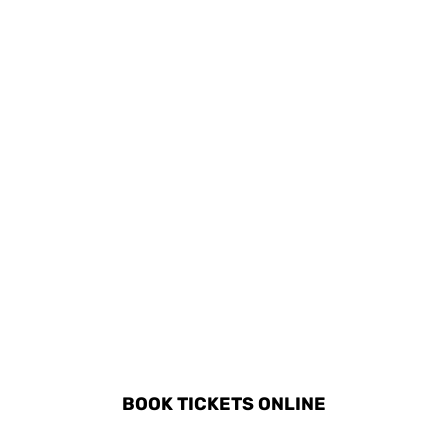
participar en
actividades infantiles
organizadas.
DISCOVER ALL ACTIVITIES
IN TENBY
BOOK TICKETS ONLINE