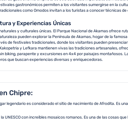
ivales gastronómicos permiten a los visitantes sumergirse en la cultura
radicionales como Omodos invitan a los turistas a conocer técnicas de e
tura y Experiencias Únicas
naturales y culturales únicas. El Parque Nacional de Akamas ofrece ru
aturaleza pueden explorar la Península de Akamas, hogar de la famos
vés de festivales tradicionales, donde los visitantes pueden presenciar
kopetria y Lefkara mantienen vivas las tradiciones artesanales, ofrec
n biking, parapente y excursiones en 4x4 por paisajes montañosos. La
eros que buscan experiencias diversas y enriquecedoras.
en Chipre:
ugar legendario es considerado el sitio de nacimiento de Afrodita. Es u
e la UNESCO con increíbles mosaicos romanos. Es una de las cosas que h