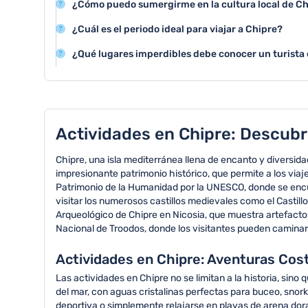
¿Cómo puedo sumergirme en la cultura local de C
disfrutar de playas paradisíacas, practicar deportes 
Para descubrir la cultura chipriota, se recomienda visi
tradicionales.
¿Cuál es el periodo ideal para viajar a Chipre?
festivales tradicionales y recorrer los pueblos histór
Los meses de mayo a octubre son perfectos para visit
¿Qué lugares imperdibles debe conocer un turista
cálidas, cielo despejado y condiciones óptimas para ac
Las atracciones principales incluyen Petra tou Romiou
Limassol y las antiguas ruinas de Kurion.
Actividades en Chipre: Descubre
Chipre, una isla mediterránea llena de encanto y diversi
impresionante patrimonio histórico, que permite a los via
Patrimonio de la Humanidad por la UNESCO, donde se encu
visitar los numerosos castillos medievales como el Castil
Arqueológico de Chipre en Nicosia, que muestra artefacto
Nacional de Troodos, donde los visitantes pueden caminar
Actividades en Chipre: Aventuras Cos
Las actividades en Chipre no se limitan a la historia, si
del mar, con aguas cristalinas perfectas para buceo, snor
deportiva o simplemente relajarse en playas de arena dora