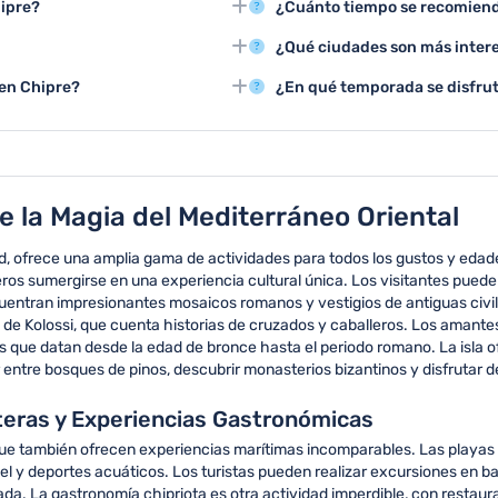
hipre?
¿Cuánto tiempo se recomienda
acuáticos y conocer pueblos
Mediterráneo, ciclismo de mont
tar museos, participar en
Se sugiere planificar entre 7 y 
¿Qué ciudades son más intere
icos como Lefkara y Omodos.
de la isla y disfrutar de sus dif
ar Chipre, con temperaturas
Nicosia, Limassol, Pafos y Lar
 en Chipre?
¿En qué temporada se disfrut
tividades turísticas.
historia, cultura y belleza de Ch
, Pafos, el Monasterio de Kykkos,
El verano, entre junio y septie
con temperaturas cálidas y día
 la Magia del Mediterráneo Oriental
dad, ofrece una amplia gama de actividades para todos los gustos y eda
jeros sumergirse en una experiencia cultural única. Los visitantes pue
entran impresionantes mosaicos romanos y vestigios de antiguas civil
lo de Kolossi, que cuenta historias de cruzados y caballeros. Los aman
s que datan desde la edad de bronce hasta el periodo romano. La isla 
 entre bosques de pinos, descubrir monasterios bizantinos y disfrutar
teras y Experiencias Gastronómicas
no que también ofrecen experiencias marítimas incomparables. Las playa
kel y deportes acuáticos. Los turistas pueden realizar excursiones en 
da. La gastronomía chipriota es otra actividad imperdible, con restaur