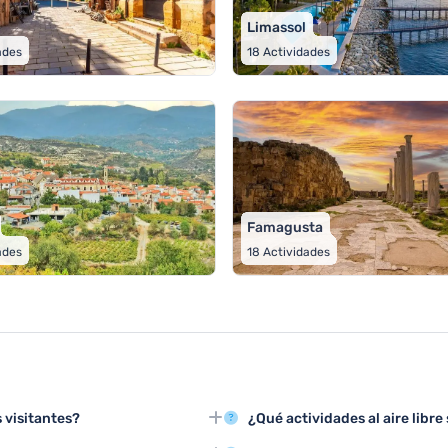
Limassol
ades
18
Actividades
Famagusta
ades
18
Actividades
 visitantes?
¿Qué actividades al aire libre
 explorar sitios arqueológicos,
Chipre permite hacer senderism