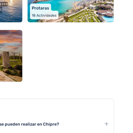
Protaras
18
Actividades
 se pueden realizar en Chipre?
o en las montañas de Troodos, buceo en el Mar