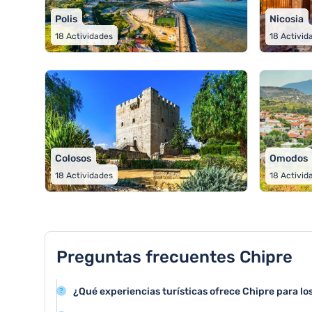
Polis
Nicosia
18
Actividades
18
Activid
Colosos
Omodos
18
Actividades
18
Activid
Preguntas frecuentes Chipre
¿Qué experiencias turísticas ofrece Chipre para los
Chipre ofrece una amplia variedad de actividades como