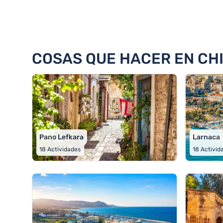
198 Cosas que hacer en 11 ciud
COSAS QUE HACER EN CHI
Pano Lefkara
Larnaca
18
Actividades
18
Activid