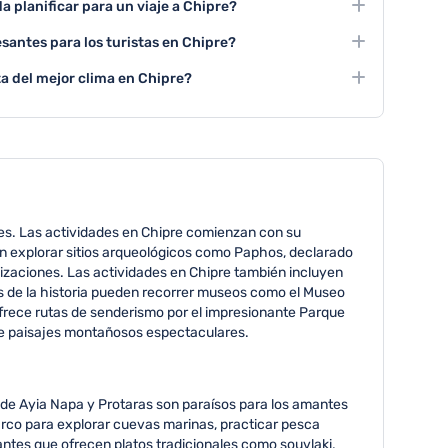
 planificar para un viaje a Chipre?
aña y kayak en sus costas.
10 días para poder recorrer las principales atracciones
santes para los turistas en Chipre?
erentes regiones.
naca son ciudades fundamentales para conocer la
a del mejor clima en Chipre?
ipre.
mbre, ofrece las condiciones climáticas más agradables
s soleados.
des. Las actividades en Chipre comienzan con su
den explorar sitios arqueológicos como Paphos, declarado
izaciones. Las actividades en Chipre también incluyen
tes de la historia pueden recorrer museos como el Museo
ofrece rutas de senderismo por el impresionante Parque
 de paisajes montañosos espectaculares.
s de Ayia Napa y Protaras son paraísos para los amantes
barco para explorar cuevas marinas, practicar pesca
antes que ofrecen platos tradicionales como souvlaki,