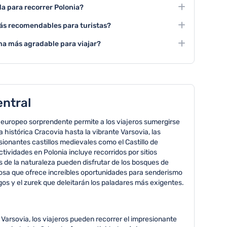
s Tatras, kayak en los lagos de Masuria, ciclismo por
a para recorrer Polonia?
s estaciones de montaña durante el invierno.
0 días para poder visitar las principales ciudades y
ás recomendables para turistas?
es del país de manera cómoda.
reslavia son ciudades imprescindibles que ofrecen una
ma más agradable para viajar?
 y atractivos turísticos.
y agosto, presenta las condiciones climáticas más
tre 20 y 25 grados centígrados.
entral
o europeo sorprendente permite a los viajeros sumergirse
histórica Cracovia hasta la vibrante Varsovia, las
sionantes castillos medievales como el Castillo de
tividades en Polonia incluye recorridos por sitios
 de la naturaleza pueden disfrutar de los bosques de
ñosa que ofrece increíbles oportunidades para senderismo
gos y el zurek que deleitarán los paladares más exigentes.
n Varsovia, los viajeros pueden recorrer el impresionante