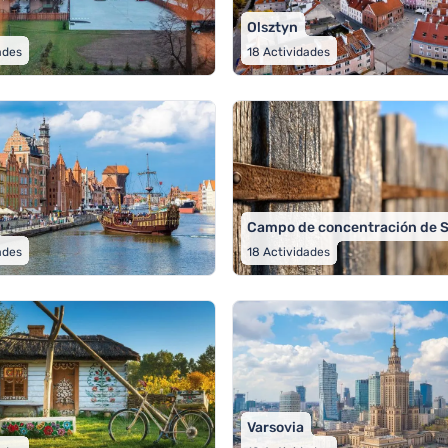
Olsztyn
ades
18
Actividades
Campo de concentración de S
ades
18
Actividades
Varsovia