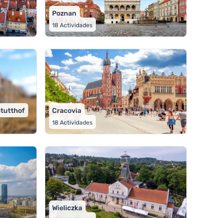
Poznan
18
Actividades
tutthof
Cracovia
18
Actividades
Wieliczka