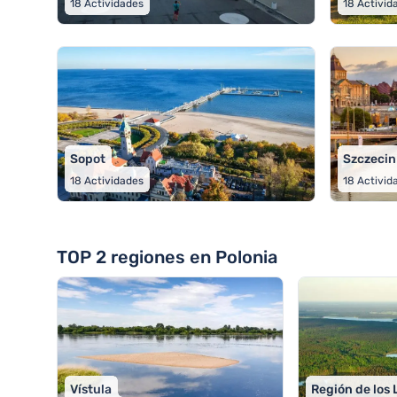
18
Actividades
18
Activid
Sopot
Szczecin
18
Actividades
18
Activid
TOP 2 regiones en Polonia
Vístula
Región de los