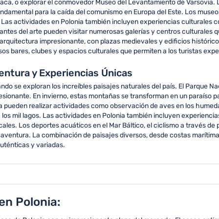
a polaca, o explorar el conmovedor Museo del Levantamiento de Varsovia
 fundamental para la caída del comunismo en Europa del Este. Los muse
 Las actividades en Polonia también incluyen experiencias culturales 
 amantes del arte pueden visitar numerosas galerías y centros culturale
quitectura impresionante, con plazas medievales y edificios históricos
s bares, clubes y espacios culturales que permiten a los turistas expe
ventura y Experiencias Únicas
o se exploran los increíbles paisajes naturales del país. El Parque Na
resionante. En invierno, estas montañas se transforman en un paraíso p
 pueden realizar actividades como observación de aves en los humedal
 los mil lagos. Las actividades en Polonia también incluyen experiencia
les. Los deportes acuáticos en el Mar Báltico, el ciclismo a través de p
 aventura. La combinación de paisajes diversos, desde costas marítim
uténticas y variadas.
en Polonia: