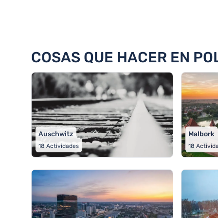
342 Cosas que hacer en 19 ciu
COSAS QUE HACER EN POL
Auschwitz
Malbork
18
Actividades
18
Activid