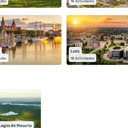
ades
18
Actividades
Lodz
ades
18
Actividades
 Lagos de Masuria