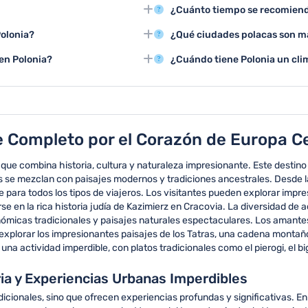
sticas que incluyen visitas a
Polonia ofrece senderismo en lo
¿Cuánto tiempo se recomiend
 medievales y paisajes naturales
rutas pintorestas y esquí en la
museos, participar en festivales
Se sugiere planificar entre 7 y 1
Polonia?
¿Qué ciudades polacas son m
os barrios históricos de ciudades
experimentar diferentes region
 para los turistas, con
Cracovia, Varsovia, Gdansk y B
en Polonia?
¿Cuándo tiene Polonia un cli
os culturales al aire libre.
mezcla única de historia, cultura
ico de Cracovia, el campo de
El verano, especialmente julio 
el Parque Nacional de los Lagos
favorables con temperaturas en
e Completo por el Corazón de Europa C
que combina historia, cultura y naturaleza impresionante. Este destin
 se mezclan con paisajes modernos y tradiciones ancestrales. Desde la 
 para todos los tipos de viajeros. Los visitantes pueden explorar impre
 en la rica historia judía de Kazimierz en Cracovia. La diversidad de ac
nómicas tradicionales y paisajes naturales espectaculares. Los amantes
o explorar los impresionantes paisajes de los Tatras, una cadena monta
na actividad imperdible, con platos tradicionales como el pierogi, el bi
ria y Experiencias Urbanas Imperdibles
adicionales, sino que ofrecen experiencias profundas y significativas. E