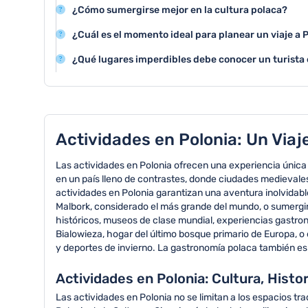
Polonia ofrece una amplia variedad de actividades turí
¿Cómo sumergirse mejor en la cultura polaca?
ciudades históricas, museos impresionantes, castillos
Para conocer la cultura polaca, se recomienda visitar 
espectaculares.
¿Cuál es el momento ideal para planear un viaje a 
tradicionales, probar la gastronomía local y explorar l
Los meses de verano entre junio y agosto son perfectos
como Cracovia y Varsovia.
¿Qué lugares imperdibles debe conocer un turista 
temperaturas agradables, días largos y numerosos event
Los lugares más destacados incluyen el centro histór
concentración de Auschwitz, el Castillo de Malbork y 
Masurianos.
Actividades en Polonia: Un Viaj
Las actividades en Polonia ofrecen una experiencia única 
en un país lleno de contrastes, donde ciudades medievales
actividades en Polonia garantizan una aventura inolvidable
Malbork, considerado el más grande del mundo, o sumergirse
históricos, museos de clase mundial, experiencias gastro
Bialowieza, hogar del último bosque primario de Europa, 
y deportes de invierno. La gastronomía polaca también es u
Actividades en Polonia: Cultura, Histo
Las actividades en Polonia no se limitan a los espacios tr