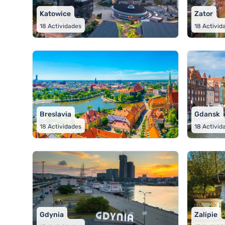
Katowice
Zator
18
Actividades
18
Activid
Breslavia
Gdansk
18
Actividades
18
Activid
Gdynia
Zalipie