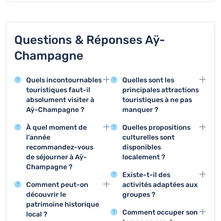
Questions & Réponses Aÿ-
Champagne
Quels incontournables
Quelles sont les
touristiques faut-il
principales attractions
absolument visiter à
touristiques à ne pas
Aÿ-Champagne ?
manquer ?
Aÿ-Champagne offre
Les visites de caves, les
À quel moment de
Quelles propositions
des sites remarquables
dégustations de
l'année
culturelles sont
comme les vignobles
champagne et les
recommandez-vous
disponibles
célèbres de la
promenades dans les
de séjourner à Aÿ-
localement ?
Champagne et les
vignobles constituent
Champagne ?
Les festivals viticoles,
caves historiques des
les trois expériences
Existe-t-il des
La période idéale pour
les expositions sur le
grandes maisons de
incontournables à Aÿ-
Comment peut-on
activités adaptées aux
visiter Aÿ-Champagne
patrimoine champenois
champagne. Les
Champagne. Ces
découvrir le
groupes ?
se situe entre
et les concerts dans les
visiteurs peuvent
activités permettent de
patrimoine historique
Les maisons de
septembre et octobre
caves historiques
découvrir des domaines
découvrir l'essence
Comment occuper son
local ?
champagne proposent
pendant les vendanges.
offrent une