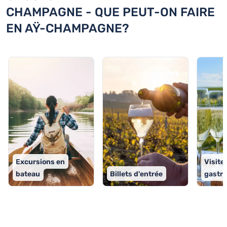
CHAMPAGNE - QUE PEUT-ON FAIRE
EN AŸ-CHAMPAGNE?
Excursions en
Visite
bateau
Billets d'entrée
gastr
TOP 9 activités à Aÿ-Champagne