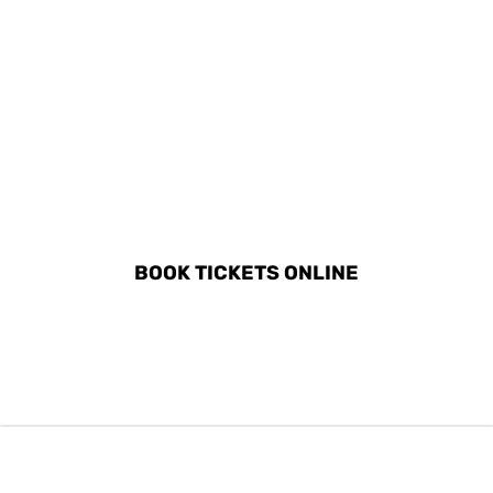
DISCOVER ALL ACTIVITIES
IN AŸ-CHAMPAGNE
BOOK TICKETS ONLINE