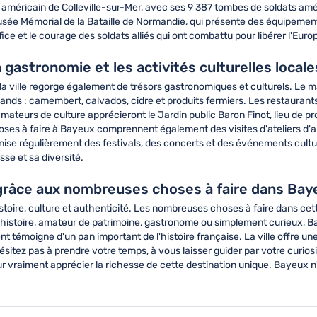
e américain de Colleville-sur-Mer, avec ses 9 387 tombes de soldats am
usée Mémorial de la Bataille de Normandie, qui présente des équipement
ce et le courage des soldats alliés qui ont combattu pour libérer l'Euro
 gastronomie et les activités culturelles locale
, la ville regorge également de trésors gastronomiques et culturels. Le 
mands : camembert, calvados, cidre et produits fermiers. Les restaurant
s amateurs de culture apprécieront le Jardin public Baron Finot, lieu de
hoses à faire à Bayeux comprennent également des visites d'ateliers d'a
nise régulièrement des festivals, des concerts et des événements cult
se et sa diversité.
grâce aux nombreuses choses à faire dans Bay
toire, culture et authenticité. Les nombreuses choses à faire dans cet
istoire, amateur de patrimoine, gastronome ou simplement curieux, Ba
témoigne d'un pan important de l'histoire française. La ville offre u
itez pas à prendre votre temps, à vous laisser guider par votre curiosi
 vraiment apprécier la richesse de cette destination unique. Bayeux n