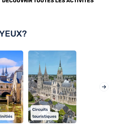
DÉCOUVRIR TOUTES LES ACTIVITÉS
AYEUX?
Circuits
initiés
touristiques