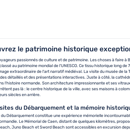
vrez le patrimoine historique exceptio
oyageurs passionnés de culture et de patrimoine. Les choses à faire à 
lassé au patrimoine mondial de l'UNESCO. Ce tissu historique long de 7
age extraordinaire de l'art narratif médiéval. La visite du musée de l
ides détaillés et des présentations interactives. Juste à côté, la ca
l'histoire normande. Son architecture impressionnante et ses vitraux
êtent pas là : le centre historique de la ville, avec ses maisons à c
eurs siècles en arrière.
s sites du Débarquement et la mémoire historiq
es du Débarquement constitue une expérience mémorielle incontournabl
Normandie. Le Mémorial de Caen, distant de quelques kilomètres, propo
each, Juno Beach et Sword Beach sont accessibles en excursion depui