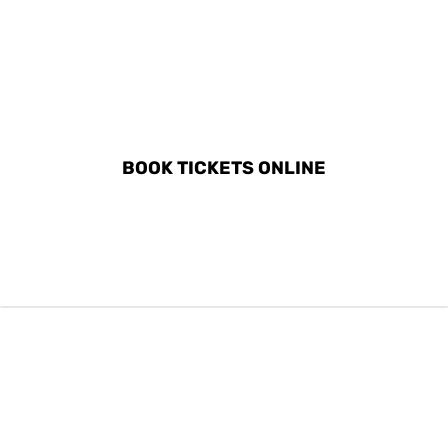
DISCOVER ALL ACTIVITIES
IN BELLINZONA
BOOK TICKETS ONLINE