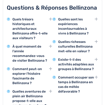
Questions & Réponses Bellinzona
Quels trésors
Quelles sont les
historiques et
expériences
architecturaux
incontournables à
Bellinzona offre-t-elle
vivre à Bellinzona ?
aux visiteurs ?
Les visites des
Quelles richesses
Bellinzona est célèbre
châteaux, la
À quel moment de
culturelles Bellinzona
pour ses trois châteaux
découverte du centre
l'année
met-elle en valeur ?
médiévaux classés au
historique et la
recommandez-vous
La ville propose des
patrimoine mondial de
dégustation de
Existe-t-il des
de visiter Bellinzona ?
festivals, des
l'UNESCO :
spécialités tessinoises
activités adaptées aux
Le printemps et
expositions d'art, des
Castelgrande,
constituent les trois
Comment peut-on
groupes à Bellinzona ?
l'automne sont idéaux
concerts médiévaux et
Montebello et Sasso
activités principales
explorer l'histoire
Des visites guidées
pour découvrir
des événements
Corbaro, qui
recommandées aux
Comment occuper son
fascinante de
thématiques, des
Bellinzona, avec des
traditionnels qui mettent
représentent des
visiteurs.
temps à Bellinzona en
Bellinzona ?
circuits historiques et
températures douces et
en lumière son
joyaux architecturaux
cas de météo
Les musées des
des programmes de
des paysages
patrimoine culturel
uniques dans la région.
Quelles aventures de
défavorable ?
châteaux et les visites
team building dans les
magnifiques,
unique.
plein air Bellinzona
Les musées des
guidées offrent une
châteaux sont
permettant de profiter
propose-t-elle aux
châteaux, les
immersion complète
parfaitement adaptés
pleinement des sites