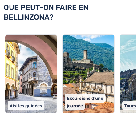
QUE PEUT-ON FAIRE EN
BELLINZONA?
Excursions d'une
Visites guidées
journée
Tours 
TOP 9 activités à Bellinzona