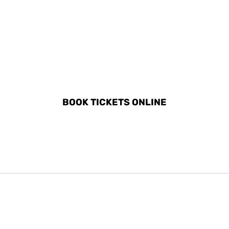
DISCOVER ALL ACTIVITIES
IN BENALMÁDENA
BOOK TICKETS ONLINE