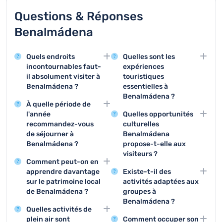
Questions & Réponses
Benalmádena
Quels endroits
Quelles sont les
incontournables faut-
expériences
il absolument visiter à
touristiques
Benalmádena ?
essentielles à
Benalmádena ?
Benalmádena offre des
À quelle période de
sites touristiques
Les trois activités
l'année
Quelles opportunités
exceptionnels comme le
principales sont la visite
recommandez-vous
culturelles
Château de Bil-Bil, le
du Port de
de séjourner à
Benalmádena
Port de Benalmádena et
Benalmádena,
Benalmádena ?
propose-t-elle aux
le Téléphérique du
l'ascension du
visiteurs ?
Le printemps et
Monte Calamorro qui
Téléphérique du Monte
Comment peut-on en
l'automne sont les
Le Château de Bil-Bil, le
proposent des
Calamorro et la
apprendre davantage
Existe-t-il des
saisons idéales pour
Musée Arqueológico et
expériences uniques
découverte du centre
sur le patrimoine local
activités adaptées aux
visiter Benalmádena,
les festivals
aux visiteurs.
historique.
de Benalmádena ?
groupes à
avec des températures
traditionnels offrent une
Benalmádena ?
Le Musée Arqueológico
agréables et moins de
immersion dans la
Quelles activités de
et le Centre Historique
Les visites guidées du
touristes qu'en haute
culture andalouse.
plein air sont
Comment occuper son