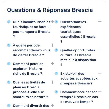
Questions & Réponses Brescia
Quels incontournables
Quelles sont les
touristiques ne faut-il
expériences
pas manquer à Brescia
touristiques
?
essentielles à Brescia
?
Brescia offre des sites
À quelle période
remarquables comme le
Visiter le Château,
recommanderiez-vous
Quelles opportunités
Château de Brescia, le
découvrir le centre
de visiter Brescia ?
culturelles Brescia
Musée Santa Giulia et la
historique et déguster la
met-elle à disposition
Le printemps et
Place de la Loggia, qui
cuisine locale
Comment peut-on
?
l'automne sont les
représentent des
constituent les trois
explorer l'histoire
saisons idéales pour
Brescia propose des
joyaux historiques et
activités principales à
riche de Brescia ?
Existe-t-il des
découvrir Brescia, avec
visites de musées, des
architecturaux de la
Brescia.
activités adaptées aux
Les musées comme le
des températures
concerts, des
ville.
Quelles activités de
groupes à Brescia ?
Musée Santa Giulia et
agréables et moins de
expositions d'art et des
plein air Brescia
les sites archéologiques
Des visites guidées du
touristes qu'en été.
festivals culturels tout
propose-t-elle aux
Comment occuper son
romains permettent de
centre historique, des
au long de l'année.
amateurs de nature ?
temps à Brescia en cas
plonger dans l'histoire
circuits œnologiques et
de mauvais temps ?
Les environs de Brescia
fascinante de la ville.
des excursions
Comment divertir des
offrent de magnifiques
Les musées, les galeries