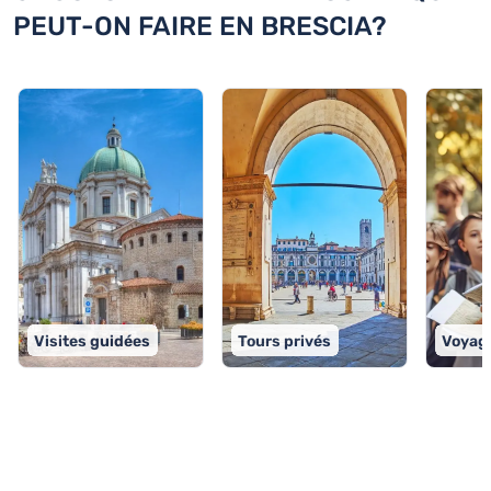
PEUT-ON FAIRE EN BRESCIA?
Visites guidées
Tours privés
Voyage
TOP 9 activités à Brescia