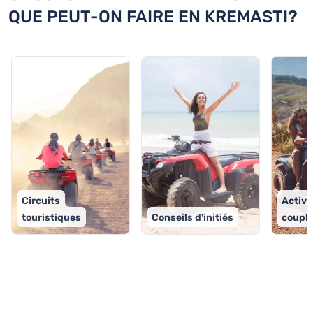
QUE PEUT-ON FAIRE EN KREMASTI?
Circuits
Activi
touristiques
Conseils d'initiés
coupl
TOP 9 activités à Kremasti