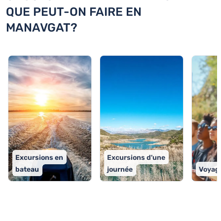
QUE PEUT-ON FAIRE EN
MANAVGAT?
Excursions en
Excursions d'une
bateau
journée
Voyage
TOP 9 activités à Manavgat