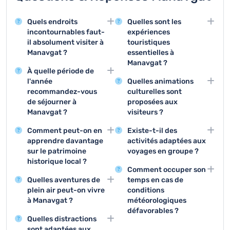
Quels endroits
Quelles sont les
incontournables faut-
expériences
il absolument visiter à
touristiques
Manavgat ?
essentielles à
Manavgat ?
Manavgat offre des
À quelle période de
sites remarquables
Les trois activités
l'année
Quelles animations
comme la cascade de
principales sont la visite
recommandez-vous
culturelles sont
Manavgat, le marché
de la cascade,
de séjourner à
proposées aux
local et le temple
l'exploration du marché
Manavgat ?
visiteurs ?
d'Apollon à Side. Ces
local et la découverte
La période idéale pour
Manavgat offre des
attractions permettent
des sites
Comment peut-on en
Existe-t-il des
visiter Manavgat se
spectacles traditionnels,
de découvrir la beauté
archéologiques de Side.
apprendre davantage
activités adaptées aux
situe entre mai et
des festivals locaux et
naturelle et historique
sur le patrimoine
voyages en groupe ?
octobre, avec des
des démonstrations
de la région.
historique local ?
Les excursions en
températures agréables
artisanales qui
Comment occuper son
Le musée
bateau, les visites
et un ensoleillement
permettent de découvrir
Quelles aventures de
temps en cas de
archéologique de Side
guidées des sites
optimal pour profiter des
la culture turque.
plein air peut-on vivre
conditions
et les ruines antiques
historiques et les
activités touristiques et
à Manavgat ?
météorologiques
sont des sites
randonnées organisées
des plages.
défavorables ?
Manavgat propose des
exceptionnels pour
sont parfaites pour les
Quelles distractions
activités comme la
En cas de mauvais
comprendre l'histoire
groupes de touristes.
sont adaptées aux