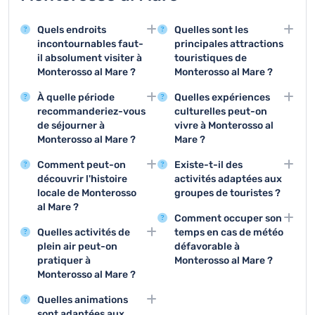
Quels endroits
Quelles sont les
incontournables faut-
principales attractions
il absolument visiter à
touristiques de
Monterosso al Mare ?
Monterosso al Mare ?
Monterosso al Mare
Les trois principales
À quelle période
Quelles expériences
offre des sites
attractions sont la plage
recommanderiez-vous
culturelles peut-on
remarquables comme la
principale, le sentier des
de séjourner à
vivre à Monterosso al
plage principale, l'église
Cinque Terre et le centre
Monterosso al Mare ?
Mare ?
de San Giovanni
historique avec ses
La période idéale pour
Le village propose des
Battista et le centre
ruelles médiévales et
Comment peut-on
Existe-t-il des
visiter Monterosso al
festivals de musique,
historique avec ses
ses restaurants
découvrir l'histoire
activités adaptées aux
Mare se situe entre mai
des expositions d'art
ruelles pittoresques. Le
traditionnels.
locale de Monterosso
groupes de touristes ?
et septembre, avec un
local, des dégustations
village propose
al Mare ?
Des visites guidées, des
climat méditerranéen
de vins et des
également de superbes
Comment occuper son
Le musée local et les
dégustations de vins
doux et des
événements
points de vue
Quelles activités de
temps en cas de météo
visites guidées
collectives, des
températures parfaites
traditionnels qui
panoramiques sur la
plein air peut-on
défavorable à
permettent de
excursions en bateau et
pour profiter des
permettent de découvrir
mer Ligurienne.
pratiquer à
Monterosso al Mare ?
comprendre l'histoire de
des randonnées de
activités extérieures et
la culture ligurienne.
Monterosso al Mare ?
En cas de mauvais
ce village des Cinque
groupe sont
de la plage.
Monterosso al Mare
temps, les visiteurs
Terre. Les monuments
parfaitement
Quelles animations
propose de magnifiques
peuvent découvrir les
historiques et
organisées à
sont adaptées aux