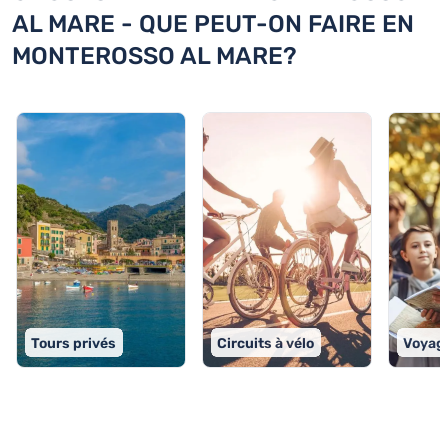
AL MARE - QUE PEUT-ON FAIRE EN
MONTEROSSO AL MARE?
Tours privés
Circuits à vélo
Voyage
TOP 9 activités à Monterosso al Mare