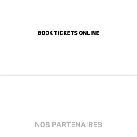
DISCOVER ALL ACTIVITIES
IN MONTEROSSO AL MARE
BOOK TICKETS ONLINE
NOS PARTENAIRES