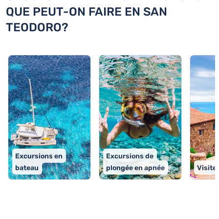
QUE PEUT-ON FAIRE EN SAN
TEODORO?
Excursions en
Excursions de
bateau
plongée en apnée
Visite
TOP 9 activités à San Teodoro