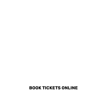
touristiques conçues
pour tous les âges.
DISCOVER ALL ACTIVITIES
IN SAN TEODORO
BOOK TICKETS ONLINE