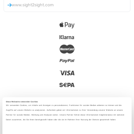
www.sight2sight.com
Diese Webseite verwendet Cookies
Wir verwenden Cookies, um Inhalte und Anzeigen zu personalisieren, Funktionen für soziale Medien anbieten zu können und die
Zugriffe auf unsere Website zu analysieren. Außerdem geben wir Informationen zu Ihrer Verwendung unserer Website an unsere
Partner für soziale Medien, Werbung und Analysen weiter. Unsere Partner führen diese Informationen möglicherweise mit weiteren
2025 - Avec amour depuis Berlin
Daten zusammen, die Sie ihnen bereitgestellt haben oder die sie im Rahmen Ihrer Nutzung der Dienste gesammelt haben.