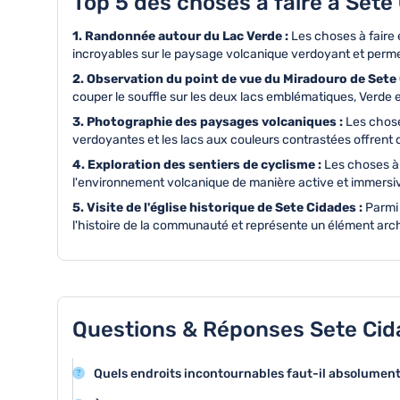
Top 5 des choses à faire à Sete
1. Randonnée autour du Lac Verde :
Les choses à faire
incroyables sur le paysage volcanique verdoyant et permet
2. Observation du point de vue du Miradouro de Sete
couper le souffle sur les deux lacs emblématiques, Verde e
3. Photographie des paysages volcaniques :
Les chose
verdoyantes et les lacs aux couleurs contrastées offrent
4. Exploration des sentiers de cyclisme :
Les choses à 
l'environnement volcanique de manière active et immersive,
5. Visite de l'église historique de Sete Cidades :
Parmi 
l'histoire de la communauté et représente un élément arc
Questions & Réponses Sete Ci
Quels endroits incontournables faut-il absolument 
Le site de Sete Cidades offre des attractions exceptio