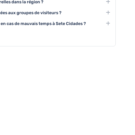
relles dans la région ?
des expériences uniques aux visiteurs.
tions sur l'histoire volcanique et des démonstrations de
tées aux groupes de visiteurs ?
sés pour découvrir la culture de Sete Cidades.
ts organisés et des excursions en groupe sont
n cas de mauvais temps à Sete Cidades ?
visiteurs de découvrir ensemble les merveilles de Sete
d'information touristique et quelques cafés proposent
e conditions météorologiques défavorables.