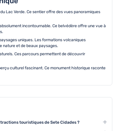
unique
du Lac Verde. Ce sentier offre des vues panoramiques
t absolument incontournable. Ce belvédère offre une vue à
s.
 paysages uniques. Les formations volcaniques
de nature et de beaux paysages.
naturels. Ces parcours permettent de découvrir
n aperçu culturel fascinant. Ce monument historique raconte
ttractions touristiques de Sete Cidades ?
 sont le Lac Bleu, le Lac Vert et le sentier de randonnée